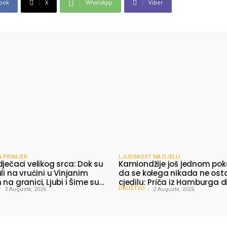
ook
X
WhatsApp
Viber
A PRIMJER
LJUDSKOST NA DJELU
dječaci velikog srca: Dok su
Kamiondžije još jednom pok
li na vrućini u Vinjanim
da se kolega nikada ne ost
na granici, Ljubi i Šime su
cjedilu: Priča iz Hamburga d
DRUŠTVO
 vodu putnicima
3 Augusta, 2026
mnoge
2 Augusta, 2026