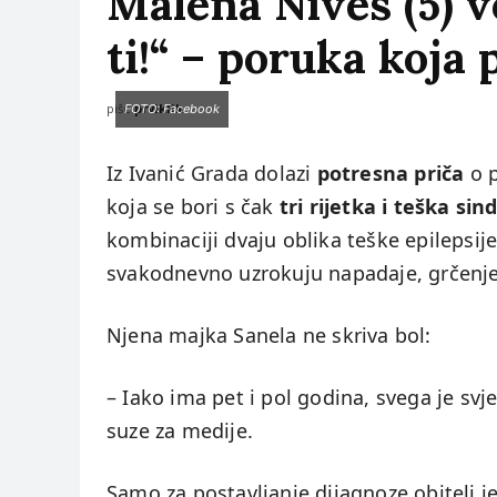
Malena Nives (5) v
ti!“ – poruka koja 
piše:
prviklik
FOTO: Facebook
Iz Ivanić Grada dolazi
potresna priča
o p
koja se bori s čak
tri rijetka i teška si
kombinaciji dvaju oblika teške epilepsij
svakodnevno uzrokuju napadaje, grčenje,
Njena majka Sanela ne skriva bol:
– Iako ima pet i pol godina, svega je svje
suze za medije.
Samo za postavljanje dijagnoze obitelj j