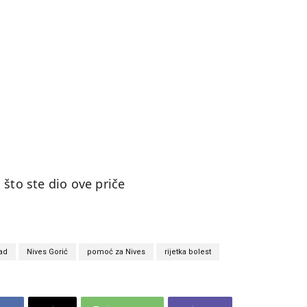
 što ste dio ove priče
rad
Nives Gorić
pomoć za Nives
rijetka bolest