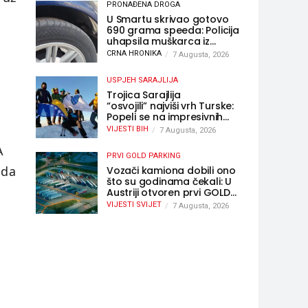
PRONAĐENA DROGA
U Smartu skrivao gotovo
690 grama speeda: Policija
uhapsila muškarca iz
Hercegovine
CRNA HRONIKA
7 Augusta, 2026
USPJEH SARAJLIJA
Trojica Sarajlija
“osvojili” najviši vrh Turske:
Popeli se na impresivnih
5.137 metara
VIJESTI BIH
7 Augusta, 2026
A
PRVI GOLD PARKING
 da
Vozači kamiona dobili ono
što su godinama čekali: U
Austriji otvoren prvi GOLD
sigurni parking
VIJESTI SVIJET
7 Augusta, 2026