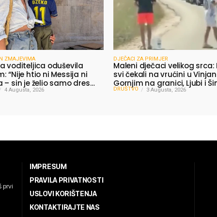
N ZMAJEVIMA
DJEČACI ZA PRIMJER
a voditeljica oduševila
Maleni dječaci velikog srca:
 “Nije htio ni Messija ni
svi čekali na vrućini u Vinja
 – sin je želio samo dres
Gornjim na granici, Ljubi i Š
DRUŠTVO
4 Augusta, 2026
dijelili vodu putnicima
3 Augusta, 2026
IMPRESUM
PRAVILA PRIVATNOSTI
 prvi
USLOVI KORIŠTENJA
KONTAKTIRAJTE NAS