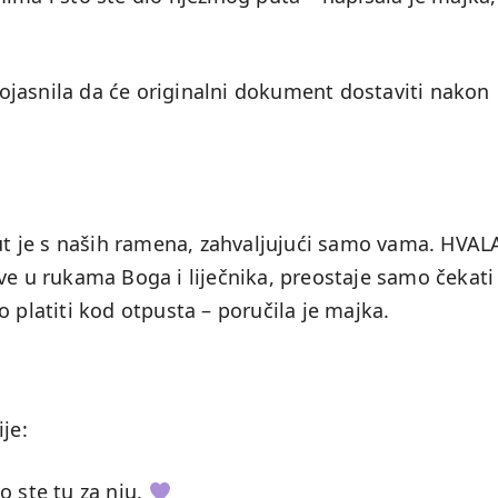
 pojasnila da će originalni dokument dostaviti nakon
nut je s naših ramena, zahvaljujući samo vama. HVAL
ve u rukama Boga i liječnika, preostaje samo čekati
 platiti kod otpusta – poručila je majka.
je:
o ste tu za nju.