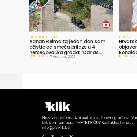
EKOLOŠKI HEROJ
ODUŠVLJE
Adnan Đelmo za jedan dan sam
Hrvatsk
očistio od smeća prilaze u 4
objavom:
hercegovačka grada: “Danas
Ronalda
DRUŠTVO
DRUŠTVO
nisam čistio samo smeće, čistio
7 Augusta, 2026
Bosne”
sam sliku o nama”
Nezavisni informativni portal u službi svih građana. Vaš
klik do informacija ! IMATE PRIČU? Kontaktirajte nas :
info@prviklik.ba