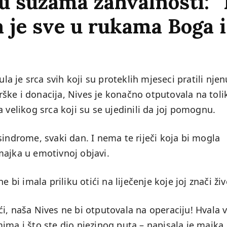
u suzama zahvalnosti: “
a je sve u rukama Boga i
la je srca svih koji su proteklih mjeseci pratili njen
ške i donacija, Nives je konačno otputovala na toli
 velikog srca koji su se ujedinili da joj pomognu.
sindrome, svaki dan. I nema te riječi koja bi mogla
majka u emotivnoj objavi.
 bi imala priliku otići na liječenje koje joj znači živ
ći, naša Nives ne bi otputovala na operaciju! Hvala
ima i što ste dio njezinog puta – napisala je majka,