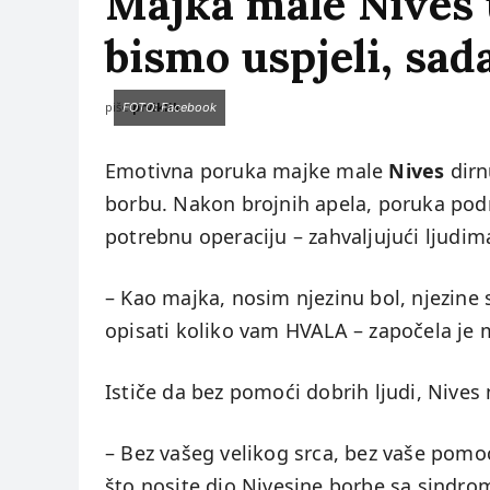
Majka male Nives 
bismo uspjeli, sad
piše:
prviklik
FOTO: Facebook
Emotivna poruka majke male
Nives
dirnu
borbu. Nakon brojnih apela, poruka podr
potrebnu operaciju – zahvaljujući ljudima
– Kao majka, nosim njezinu bol, njezine 
opisati koliko vam HVALA – započela je 
Ističe da bez pomoći dobrih ljudi, Nives ne
– Bez vašeg velikog srca, bez vaše pomo
što nosite dio Nivesine borbe sa sindrom