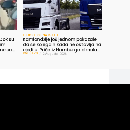
LJUDSKOST NA DJELU
 Dok su
Kamiondžije još jednom pokazale
nim
da se kolega nikada ne ostavlja na
ime su
cjedilu: Priča iz Hamburga dirnula
DRUŠTVO
mnoge
2 Augusta, 2026