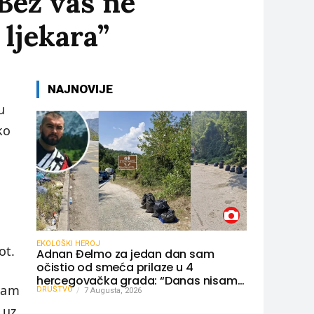
Bez vas ne
 ljekara”
NAJNOVIJE
u
ko
EKOLOŠKI HEROJ
ot.
Adnan Đelmo za jedan dan sam
očistio od smeća prilaze u 4
hercegovačka grada: “Danas nisam
 vam
DRUŠTVO
čistio samo smeće, čistio sam sliku o
7 Augusta, 2026
nama”
 uz