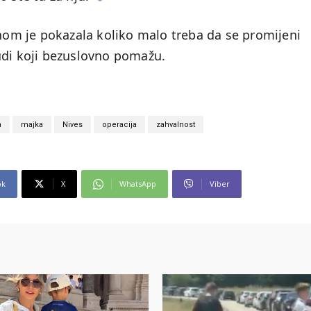
dnom je pokazala koliko malo treba da se promijeni
ljudi koji bezuslovno pomažu.
a
majka
Nives
operacija
zahvalnost
ok
X
WhatsApp
Viber