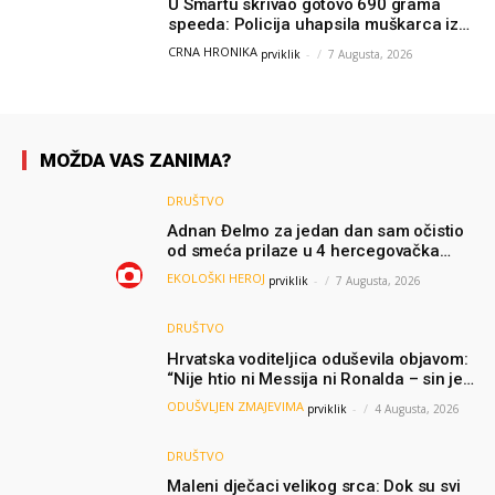
U Smartu skrivao gotovo 690 grama
speeda: Policija uhapsila muškarca iz
Hercegovine
CRNA HRONIKA
prviklik
-
7 Augusta, 2026
MOŽDA VAS ZANIMA?
DRUŠTVO
Adnan Đelmo za jedan dan sam očistio
od smeća prilaze u 4 hercegovačka
grada: “Danas nisam čistio samo smeće,
EKOLOŠKI HEROJ
prviklik
-
7 Augusta, 2026
čistio sam sliku o nama”
DRUŠTVO
Hrvatska voditeljica oduševila objavom:
“Nije htio ni Messija ni Ronalda – sin je
želio samo dres Bosne”
ODUŠVLJEN ZMAJEVIMA
prviklik
-
4 Augusta, 2026
DRUŠTVO
Maleni dječaci velikog srca: Dok su svi