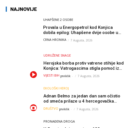
NAJNOVIJE
UHAPŠENE 2 OSOBE
Provala u Energopetrol kod Konjica
dobila epilog: Uhapšene dvije osobe u
Čapljini i Jablanici
CRNA HRONIKA
7 Augusta, 2026
UDRUŽENE SNAGE
Herojska borba protiv vatrene stihije kod
Konjica: Vatrogascima stigla pomoć iz
Sarajeva, helikopteri i Air Tractori
VIJESTI BIH
prviklik
-
7 Augusta, 2026
udružili snage
EKOLOŠKI HEROJ
Adnan Đelmo za jedan dan sam očistio
od smeća prilaze u 4 hercegovačka
grada: “Danas nisam čistio samo smeće,
DRUŠTVO
prviklik
-
7 Augusta, 2026
čistio sam sliku o nama”
PRONAĐENA DROGA