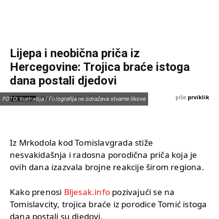
Lijepa i neobična priča iz
Hercegovine: Trojica braće istoga
dana postali djedovi
piše:
prviklik
21 Maja, 2026
IZVOR:
FOTO: Ilustracija / Fotografija ne odražava stvarne likove
Bljesak
Iz Mrkodola kod Tomislavgrada stiže
nesvakidašnja i radosna porodična priča koja je
ovih dana izazvala brojne reakcije širom regiona.
Kako prenosi
Bljesak.info
pozivajući se na
Tomislavcity, trojica braće iz porodice Tomić istoga
dana postali su djedovi.