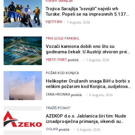
USPJEH SARAJLIJA
Trojica Sarajlija “osvojili” najviši vrh
Turske: Popeli se na impresivnih 5.137
metara
VIJESTI BIH
7 Augusta, 2026
PRVI GOLD PARKING
Vozači kamiona dobili ono što su
godinama čekali: U Austriji otvoren prvi
GOLD sigurni parking
VIJESTI SVIJET
prviklik
-
7 Augusta, 2026
POŽAR KOD KONJICA
Helikopter Oružanih snaga BiH u borbi s
velikim požarom kod Konjica, sudjelovao
i Air Tractor
CRNA HRONIKA
prviklik
-
6 Augusta, 2026
TRAŽIŠ POSAO?
AZEKOP d.o.o. Jablanica širi tim: Nude
iznadprosječna primanja, vikendi su
slobodni, traži se više radnika
OGLASI
prviklik
-
6 Augusta, 2026