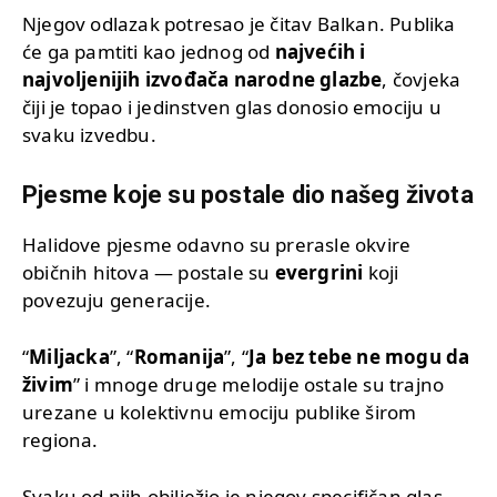
Njegov odlazak potresao je čitav Balkan. Publika
će ga pamtiti kao jednog od
najvećih i
najvoljenijih izvođača narodne glazbe
, čovjeka
čiji je topao i jedinstven glas donosio emociju u
svaku izvedbu.
Pjesme koje su postale dio našeg života
Halidove pjesme odavno su prerasle okvire
običnih hitova — postale su
evergrini
koji
povezuju generacije.
“
Miljacka
”, “
Romanija
”, “
Ja bez tebe ne mogu da
živim
” i mnoge druge melodije ostale su trajno
urezane u kolektivnu emociju publike širom
regiona.
Svaku od njih obilježio je njegov specifičan glas —