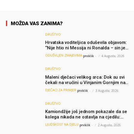
MOŽDA VAS ZANIMA?
DRUŠTVO
Hrvatska voditeljica oduševila objavom:
“Nije htio ni Messija ni Ronalda – sin je
želio samo dres Bosne”
ODUŠVLJEN ZMAJEVIMA
prviklik
-
4 Augusta, 2026
DRUŠTVO
Maleni dječaci velikog srca: Dok su svi
čekali na vrućini u Vinjanim Gornjim na
granici, Ljubi i Šime su dijelili vodu
DJEČACI ZA PRIMJER
prviklik
-
3 Augusta, 2026
putnicima
DRUŠTVO
Kamiondžije još jednom pokazale da se
kolega nikada ne ostavlja na cjedilu:
Priča iz Hamburga dirnula mnoge
LJUDSKOST NA DJELU
prviklik
-
2 Augusta, 2026