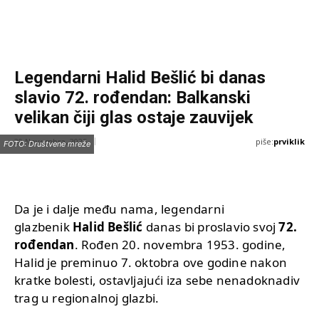
Legendarni Halid Bešlić bi danas
slavio 72. rođendan: Balkanski
velikan čiji glas ostaje zauvijek
piše:
prviklik
20 Novembra, 2025
FOTO: Društvene mreže
Da je i dalje među nama, legendarni
glazbenik
Halid Bešlić
danas bi proslavio svoj
72.
rođendan
. Rođen 20. novembra 1953. godine,
Halid je preminuo 7. oktobra ove godine nakon
kratke bolesti, ostavljajući iza sebe nenadoknadiv
trag u regionalnoj glazbi.