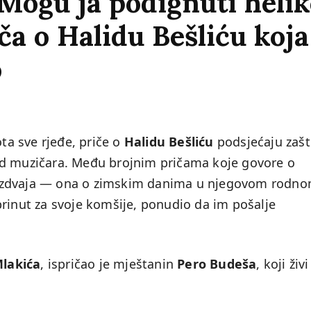
? Mogu ja podignuti helik
a o Halidu Bešliću koja
o
a sve rjeđe, priče o
Halidu Bešliću
podsjećaju zašt
od muzičara. Među brojnim pričama koje govore o
 izdvaja — ona o zimskim danima u njegovom rodn
brinut za svoje komšije, ponudio da im pošalje
Mlakića
, ispričao je mještanin
Pero Budeša
, koji živi