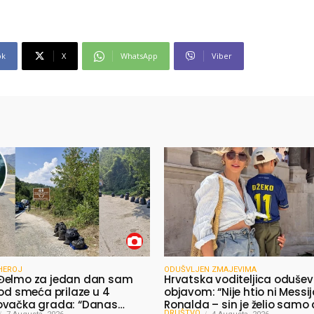
ok
X
WhatsApp
Viber
HEROJ
ODUŠVLJEN ZMAJEVIMA
Đelmo za jedan dan sam
Hrvatska voditeljica odušev
 od smeća prilaze u 4
objavom: “Nije htio ni Messij
ovačka grada: “Danas
Ronalda – sin je želio samo
DRUŠTVO