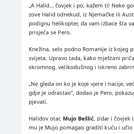
„A Halid… čovjek i po, kažem ti! Neke god
zove Halid odnekud, iz Njemačke ili Austri
podignu helikopter, da vam izbace šta vam
prisjeća se Pero.
Knežina, selo podno Romanije iz kojeg p
svijeta. Upravo tada, kako mještani priča
skromnog, velikodušnog i iskreno zabri
„Ne gleda on ko je koje vjere i nacije, već
gdje je odrastao“, dodao je Pero, pokazuj
pjevati.
Halidov otac
Mujo Bešlić
, zidar i čovjek
mu je Mujo pomagao graditi kuću i učio