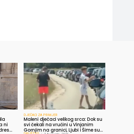
DJEČACI ZA PRIMJER
ila
Maleni dječaci velikog srca: Dok su
a ni
svi čekali na vrućini u Vinjanim
 dres
Gornjim na granici, Ljubi i Šime su
DRUŠTVO