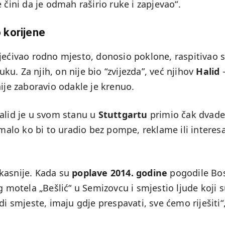
 čini da je odmah raširio ruke i zapjevao“.
o korijene
sjećivao rodno mjesto, donosio poklone, raspitivao 
uku. Za njih, on nije bio “zvijezda”, već njihov
Halid
nije zaboravio odakle je krenuo.
Halid je u svom stanu u
Stuttgartu
primio čak dvade
“malo ko bi to uradio bez pompe, reklame ili interes
kasnije. Kada su
poplave 2014. godine
pogodile Bo
g motela „Bešlić“ u Semizovcu i smjestio ljude koji 
di smjeste, imaju gdje prespavati, sve ćemo riješiti“