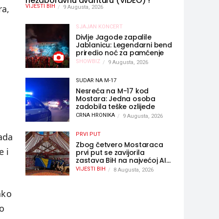
nezaboravnu avanturu (VIDEO) !
ra,
VIJESTI BIH
9 Augusta, 2026
SJAJAN KONCERT
Divlje Jagode zapalile
Jablanicu: Legendarni bend
priredio noć za pamćenje
SHOWBIZ
9 Augusta, 2026
SUDAR NA M-17
Nesreća na M-17 kod
Mostara: Jedna osoba
zadobila teške ozlijede
CRNA HRONIKA
9 Augusta, 2026
vada
PRVI PUT
Zbog četvero Mostaraca
e i
prvi put se zavijorila
zastava BiH na najvećoj AI
olimpijadi, a sada je njihov
VIJESTI BIH
8 Augusta, 2026
mentor postao član
komiteta Međunarodne
olimpijade iz...
ako
o