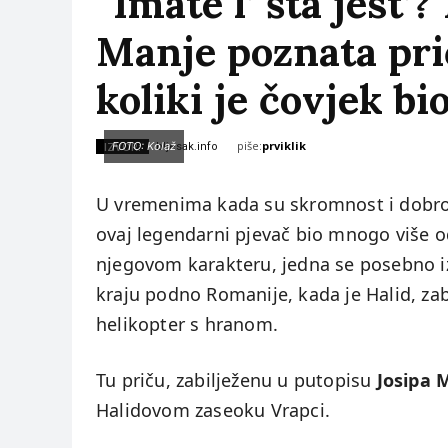
“Imate l’ šta jest’
Manje poznata prič
koliki je čovjek bi
piše:
prviklik
IZVOR:
FOTO: Kolaž
bljesak.info
U vremenima kada su skromnost i dobrot
ovaj legendarni pjevač bio mnogo više 
njegovom karakteru, jedna se posebno
kraju podno Romanije, kada je Halid, za
helikopter s hranom.
Tu priču, zabilježenu u putopisu
Josipa 
Halidovom zaseoku Vrapci.