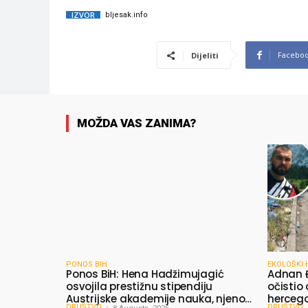
IZVOR
bljesak.info
Facebo
Dijeliti
MOŽDA VAS ZANIMA?
PONOS BIH
EKOLOŠKI 
Ponos BiH: Hena Hadžimujagić
Adnan 
osvojila prestižnu stipendiju
očistio
Austrijske akademije nauka, njeno
herceg
DRUŠTVO
DRUŠTVO