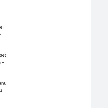
se
–
set
a –
snu
su
,