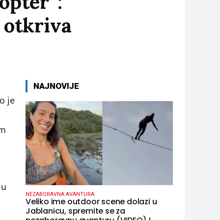
opter”:
 otkriva
NAJNOVIJE
o je
om
 u
NEZABORAVNA AVANTURA
Veliko ime outdoor scene dolazi u
Jablanicu, spremite se za