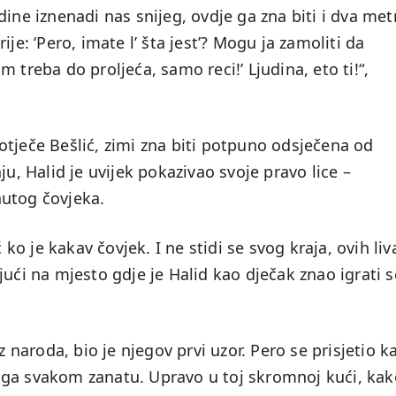
ine iznenadi nas snijeg, ovdje ga zna biti i dva met
je: ‘Pero, imate l’ šta jest’? Mogu ja zamoliti da
 treba do proljeća, samo reci!’ Ljudina, eto ti!“,
otječe Bešlić, zimi zna biti potpuno odsječena od
ju, Halid je uvijek pokazivao svoje pravo lice –
nutog čovjeka.
 ko je kakav čovjek. I ne stidi se svog kraja, ovih li
ući na mjesto gdje je Halid kao dječak znao igrati s
 iz naroda, bio je njegov prvi uzor. Pero se prisjetio k
 ga svakom zanatu. Upravo u toj skromnoj kući, kak