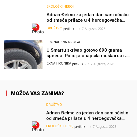
EKOLOŠKI HEROJ
Adnan Đelmo za jedan dan sam očistio
od smeća prilaze u 4 hercegovačka
grada: “Danas nisam čistio samo smeće,
DRUŠTVO
prviklik
-
7 Augusta, 2026
čistio sam sliku o nama”
PRONAĐENA DROGA
U Smartu skrivao gotovo 690 grama
speeda: Policija uhapsila muškarca iz
Hercegovine
CRNA HRONIKA
prviklik
-
7 Augusta, 2026
MOŽDA VAS ZANIMA?
DRUŠTVO
Adnan Đelmo za jedan dan sam očistio
od smeća prilaze u 4 hercegovačka
grada: “Danas nisam čistio samo smeće,
EKOLOŠKI HEROJ
prviklik
-
7 Augusta, 2026
čistio sam sliku o nama”