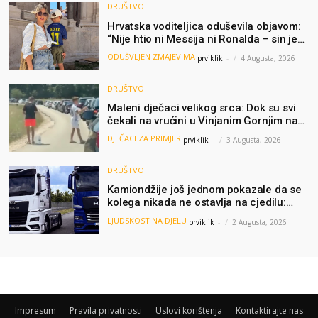
DRUŠTVO
Hrvatska voditeljica oduševila objavom:
“Nije htio ni Messija ni Ronalda – sin je
želio samo dres Bosne”
ODUŠVLJEN ZMAJEVIMA
prviklik
-
4 Augusta, 2026
DRUŠTVO
Maleni dječaci velikog srca: Dok su svi
čekali na vrućini u Vinjanim Gornjim na
granici, Ljubi i Šime su dijelili vodu
DJEČACI ZA PRIMJER
prviklik
-
3 Augusta, 2026
putnicima
DRUŠTVO
Kamiondžije još jednom pokazale da se
kolega nikada ne ostavlja na cjedilu:
Priča iz Hamburga dirnula mnoge
LJUDSKOST NA DJELU
prviklik
-
2 Augusta, 2026
Impresum
Pravila privatnosti
Uslovi korištenja
Kontaktirajte nas