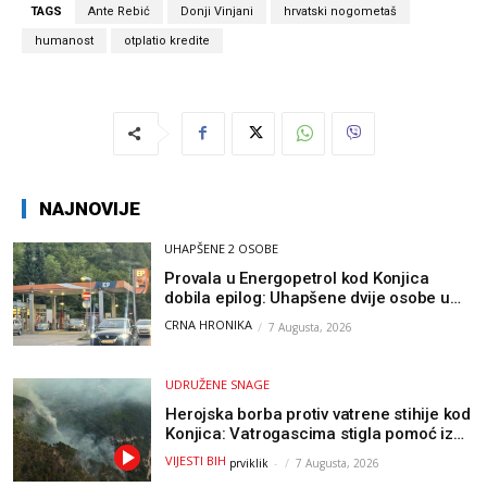
TAGS
Ante Rebić
Donji Vinjani
hrvatski nogometaš
humanost
otplatio kredite
NAJNOVIJE
UHAPŠENE 2 OSOBE
Provala u Energopetrol kod Konjica
dobila epilog: Uhapšene dvije osobe u
Čapljini i Jablanici
CRNA HRONIKA
7 Augusta, 2026
UDRUŽENE SNAGE
Herojska borba protiv vatrene stihije kod
Konjica: Vatrogascima stigla pomoć iz
Sarajeva, helikopteri i Air Tractori
VIJESTI BIH
prviklik
-
7 Augusta, 2026
udružili snage