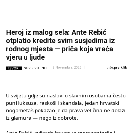
Heroj iz malog sela: Ante Rebić
otplatio kredite svim susjedima iz
rodnog mjesta — priča koja vraća
vjeru u ljude
piše:
prviklik
8 Novembra, 2025
IZVOR:
NOVIZIVOT.NET
U svijetu gdje su naslovi o slavnim osobama često
puni luksuza, raskoši i skandala, jedan hrvatski
nogometaš pokazao je da prava veličina ne dolazi
iz glamura — nego iz dobrote.
Ante Rebić, zvijezda hrvatske reprezentacije i