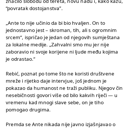
značilo slobodu od tereta, novu nadu i, kako kažu,
“povratak dostojanstva”.
„Ante to nije učinio da bi bio hvaljen. On to
jednostavno jest – skroman, tih, ali s ogromnim
srcem“, ispričao je jedan od njegovih sumještana
za lokalne medije. „Zahvalni smo mu jer nije
zaboravio ni svoje korijene ni ljude među kojima
je odrastao.“
Rebić, poznat po tome što ne koristi društvene
mreže i rijetko daje intervjue, još jednom je
pokazao da humanost ne traži publiku. Njegov čin
nesebičnosti govori više od bilo kakvih riječi — u
vremenu kad mnogi slave sebe, on je tiho
pomogao drugima.
Premda se Ante nikada nije javno izjašnjavao o