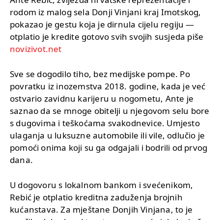
rodom iz malog sela Donji Vinjani kraj Imotskog,
pokazao je gestu koja je dirnula cijelu regiju —
otplatio je kredite gotovo svih svojih susjeda piše
novizivot.net
Sve se dogodilo tiho, bez medijske pompe. Po
povratku iz inozemstva 2018. godine, kada je već
ostvario zavidnu karijeru u nogometu, Ante je
saznao da se mnoge obitelji u njegovom selu bore
s dugovima i teškoćama svakodnevice. Umjesto
ulaganja u luksuzne automobile ili vile, odlučio je
pomoći onima koji su ga odgajali i bodrili od prvog
dana.
U dogovoru s lokalnom bankom i svećenikom,
Rebić je otplatio kreditna zaduženja brojnih
kućanstava. Za mještane Donjih Vinjana, to je