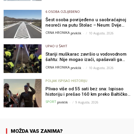
6 OSOBA OZLIJEĐENO
Šest osoba povrijeđeno u saobraćajnoj
nesreći na putu Stolac – Neum: Dvije
osobe zadobile teške tjelesne povrede
CRNA HRONIKA
prviklik
-
10 Augusta, 2026
UPAO U ŠAHT
Stariji muškarac završio u vodovodnom
šahtu: Nije mogao izaći, spašavali ga
vatrogasci
CRNA HRONIKA
prviklik
-
10 Augusta, 2026
POLJAK ISPISAO HISTORIJU
Plivao više od 55 sati bez sna: Ispisao
historiju i prešao 160 km preko Baltičkog
mora – a podvig posvetio djeci oboljeloj
SPORT
prviklik
-
9 Augusta, 2026
od raka
MOŽDA VAS ZANIMA?