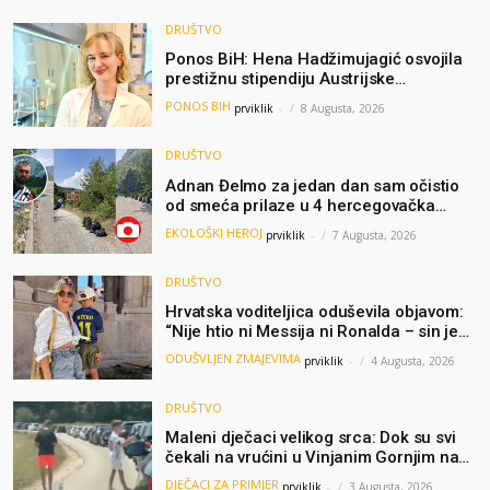
DRUŠTVO
Ponos BiH: Hena Hadžimujagić osvojila
prestižnu stipendiju Austrijske
akademije nauka, njeno istraživanje
PONOS BIH
prviklik
-
8 Augusta, 2026
moglo bi pomoći djeci širom svijeta
DRUŠTVO
Adnan Đelmo za jedan dan sam očistio
od smeća prilaze u 4 hercegovačka
grada: “Danas nisam čistio samo smeće,
EKOLOŠKI HEROJ
prviklik
-
7 Augusta, 2026
čistio sam sliku o nama”
DRUŠTVO
Hrvatska voditeljica oduševila objavom:
“Nije htio ni Messija ni Ronalda – sin je
želio samo dres Bosne”
ODUŠVLJEN ZMAJEVIMA
prviklik
-
4 Augusta, 2026
DRUŠTVO
Maleni dječaci velikog srca: Dok su svi
čekali na vrućini u Vinjanim Gornjim na
granici, Ljubi i Šime su dijelili vodu
DJEČACI ZA PRIMJER
prviklik
-
3 Augusta, 2026