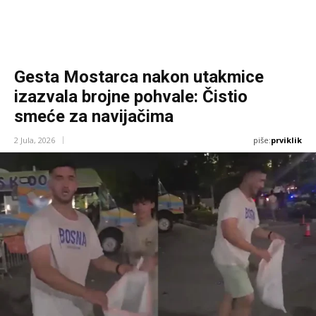
Gesta Mostarca nakon utakmice
izazvala brojne pohvale: Čistio
smeće za navijačima
piše:
prviklik
2 Jula, 2026