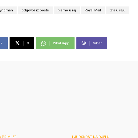
Hyndman
odgovor iz pošte
pismo u raj
Royal Mail
tata u raju
ok
X
WhatsApp
Viber
A PRIMJER
LJUDSKOST NA DJELU