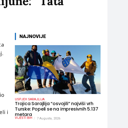
ijune: “Tata
NAJNOVIJE
ca
j.
io
USPJEH SARAJLIJA
Trojica Sarajlija “osvojili” najviši vrh
Turske: Popeli se na impresivnih 5.137
li i
metara
VIJESTI BIH
7 Augusta, 2026