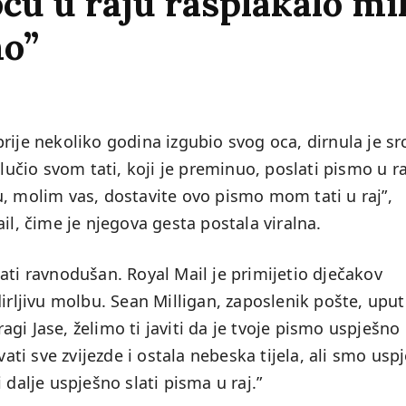
u u raju rasplakalo mil
mo”
rije nekoliko godina izgubio svog oca, dirnula je sr
lučio svom tati, koji je preminuo, poslati pismo u ra
u, molim vas, dostavite ovo pismo mom tati u raj”,
il, čime je njegova gesta postala viralna.
ati ravnodušan. Royal Mail je primijetio dječakov
irljivu molbu. Sean Milligan, zaposlenik pošte, uput
gi Jase, želimo ti javiti da je tvoje pismo uspješno
ati sve zvijezde i ostala nebeska tijela, ali smo uspje
 dalje uspješno slati pisma u raj.”