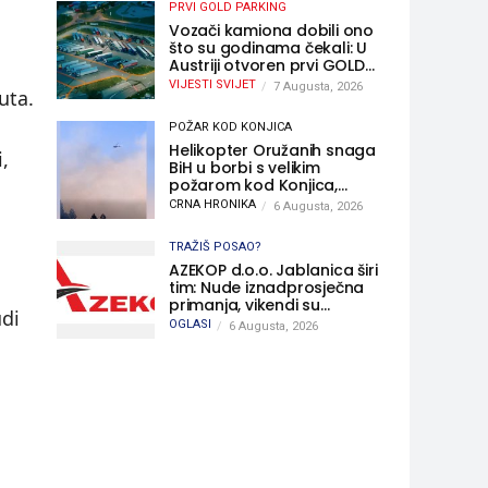
PRVI GOLD PARKING
Vozači kamiona dobili ono
i
što su godinama čekali: U
Austriji otvoren prvi GOLD
sigurni parking
VIJESTI SVIJET
7 Augusta, 2026
uta.
POŽAR KOD KONJICA
Helikopter Oružanih snaga
,
BiH u borbi s velikim
požarom kod Konjica,
sudjelovao i Air Tractor
CRNA HRONIKA
6 Augusta, 2026
TRAŽIŠ POSAO?
AZEKOP d.o.o. Jablanica širi
tim: Nude iznadprosječna
primanja, vikendi su
udi
slobodni, traži se više
OGLASI
6 Augusta, 2026
radnika