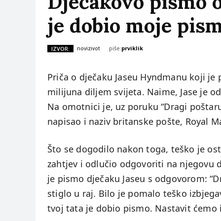
Dječakovo pismo oc
je dobio moje pis
piše:
prviklik
IZVOR:
novizivot
Priča o dječaku Jaseu Hyndmanu koji je p
milijuna diljem svijeta. Naime, Jase je od
Na omotnici je, uz poruku “Dragi poštar
napisao i naziv britanske pošte, Royal Ma
Što se dogodilo nakon toga, teško je ost
zahtjev i odlučio odgovoriti na njegovu d
je pismo dječaku Jaseu s odgovorom: “Dra
stiglo u raj. Bilo je pomalo teško izbjegav
tvoj tata je dobio pismo. Nastavit ćemo i