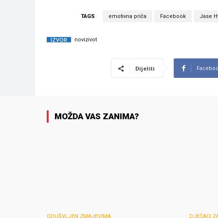
TAGS
emotivna priča
Facebook
Jase 
IZVOR
novizivot
Facebo
Dijeliti
MOŽDA VAS ZANIMA?
ODUŠVLJEN ZMAJEVIMA
DJEČACI Z