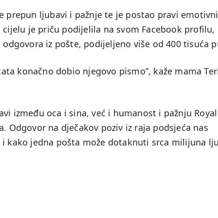
e prepun ljubavi i pažnje te je postao pravi emotivn
cijelu je priču podijelila na svom Facebook profilu,
 odgovora iz pošte, podijeljeno više od 400 tisuća p
e tata konačno dobio njegovo pismo”, kaže mama Teri
vi između oca i sina, već i humanost i pažnju Royal
a. Odgovor na dječakov poziv iz raja podsjeća nas
 i kako jedna pošta može dotaknuti srca milijuna lj