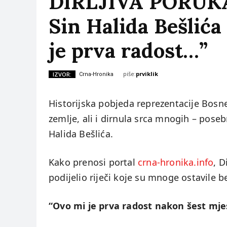
DIRLJIVA PORUK
Sin Halida Bešlić
je prva radost…”
piše:
prviklik
IZVOR:
Crna-Hronika
Historijska pobjeda reprezentacije Bosne
zemlje, ali i dirnula srca mnogih – pos
Halida Bešlića.
Kako prenosi portal
crna-hronika.info
, D
podijelio riječi koje su mnoge ostavile b
“Ovo mi je prva radost nakon šest mje