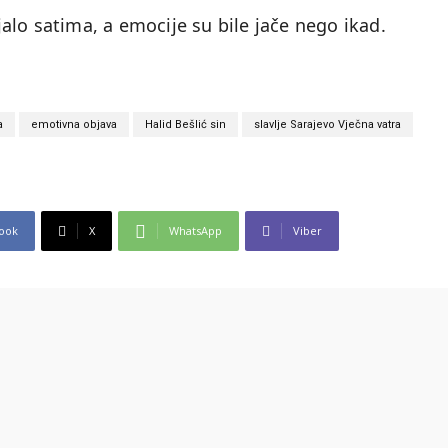
ajalo satima, a emocije su bile jače nego ikad.
a
emotivna objava
Halid Bešlić sin
slavlje Sarajevo Vječna vatra
ook
X
WhatsApp
Viber