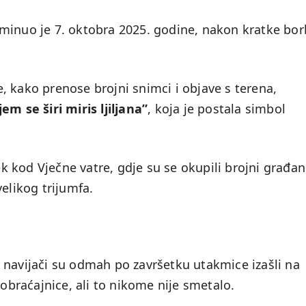
minuo je 7. oktobra 2025. godine, nakon kratke bo
, kako prenose brojni snimci i objave s terena,
jem se širi miris ljiljana”
, koja je postala simbol
ek kod Vječne vatre, gdje su se okupili brojni građan
elikog trijumfa.
 navijači su odmah po završetku utakmice izašli na
aobraćajnice, ali to nikome nije smetalo.