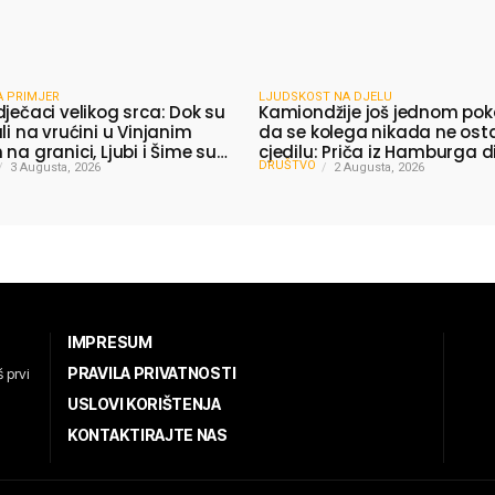
A PRIMJER
LJUDSKOST NA DJELU
dječaci velikog srca: Dok su
Kamiondžije još jednom pok
li na vrućini u Vinjanim
da se kolega nikada ne ost
na granici, Ljubi i Šime su
cjedilu: Priča iz Hamburga d
DRUŠTVO
 vodu putnicima
3 Augusta, 2026
mnoge
2 Augusta, 2026
IMPRESUM
PRAVILA PRIVATNOSTI
 prvi
USLOVI KORIŠTENJA
KONTAKTIRAJTE NAS