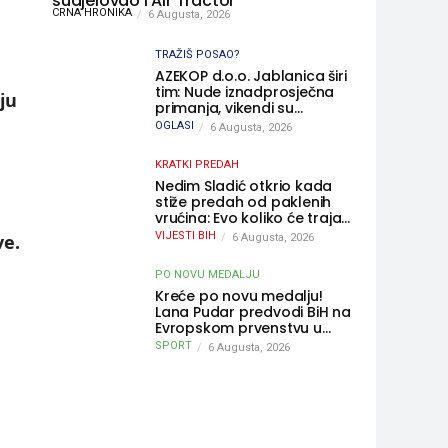
sudjelovao i Air Tractor
CRNA HRONIKA
6 Augusta, 2026
TRAŽIŠ POSAO?
AZEKOP d.o.o. Jablanica širi
tim: Nude iznadprosječna
ju
primanja, vikendi su
slobodni, traži se više
OGLASI
6 Augusta, 2026
radnika
KRATKI PREDAH
Nedim Sladić otkrio kada
stiže predah od paklenih
vrućina: Evo koliko će trajati
osvježenje u BiH
VIJESTI BIH
ve.
6 Augusta, 2026
PO NOVU MEDALJU
Kreće po novu medalju!
Lana Pudar predvodi BiH na
Evropskom prvenstvu u
Parizu
SPORT
6 Augusta, 2026