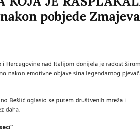
A KOJA JE RASPLAKA
a nakon pobjede Zmajeva
 i Hercegovine nad Italijom donijela je radost širo
ebno nakon emotivne objave sina legendarnog pjevač
ino Bešlić oglasio se putem društvenih mreža i
ez daha.
seci”