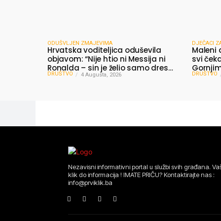
ODUŠVLJEN ZMAJEVIMA
DJEČACI Z
Hrvatska voditeljica oduševila
Maleni 
objavom: “Nije htio ni Messija ni
svi čeka
Ronalda – sin je želio samo dres
Gornjim 
DRUŠTVO
DRUŠTVO
Bosne”
4 Augusta, 2026
dijelili
Nezavisni informativni portal u službi svih građana. Vaš
klik do informacija ! IMATE PRIČU? Kontaktirajte nas :
info@prviklik.ba