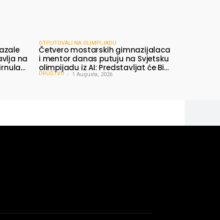
OTPUTOVALI NA OLIMPIJADU
azale
Četvero mostarskih gimnazijalaca
avlja na
i mentor danas putuju na Svjetsku
irnula
olimpijadu iz AI: Predstavljat će BiH
DRUŠTVO
među najboljima na svijetu
1 Augusta, 2026