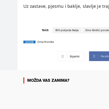
Uz zastave, pjesmu i baklje, slavlje je tr
TAGS
BiH pobjeda Italija
Dino Bešlić poruk
IZVOR
Crna-Hronika
Faceb
Dijeliti
MOŽDA VAS ZANIMA?