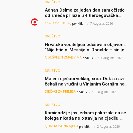
DRUŠTVO
Adnan Đelmo za jedan dan sam očistio
od smeća prilaze u 4 hercegovačka
grada: “Danas nisam čistio samo smeće,
EKOLOŠKI HEROJ
prviklik
-
7 Augusta, 2026
čistio sam sliku o nama”
DRUŠTVO
Hrvatska voditeljica oduševila objavom:
“Nije htio ni Messija ni Ronalda – sin je
želio samo dres Bosne”
ODUŠVLJEN ZMAJEVIMA
prviklik
-
4 Augusta, 2026
DRUŠTVO
Maleni dječaci velikog srca: Dok su svi
čekali na vrućini u Vinjanim Gornjim na
granici, Ljubi i Šime su dijelili vodu
DJEČACI ZA PRIMJER
prviklik
-
3 Augusta, 2026
putnicima
DRUŠTVO
Kamiondžije još jednom pokazale da se
kolega nikada ne ostavlja na cjedilu:
Priča iz Hamburga dirnula mnoge
LJUDSKOST NA DJELU
prviklik
-
2 Augusta, 2026