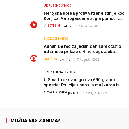
UDRUŽENE SNAGE
Herojska borba protiv vatrene stihije kod
Konjica: Vatrogascima stigla pomoć iz
Sarajeva, helikopteri i Air Tractori
VIJESTI BIH
prviklik
-
7 Augusta, 2026
udružili snage
EKOLOŠKI HEROJ
Adnan Đelmo za jedan dan sam očistio
od smeća prilaze u 4 hercegovačka
grada: “Danas nisam čistio samo smeće,
DRUŠTVO
prviklik
-
7 Augusta, 2026
čistio sam sliku o nama”
PRONAĐENA DROGA
U Smartu skrivao gotovo 690 grama
speeda: Policija uhapsila muškarca iz
Hercegovine
CRNA HRONIKA
prviklik
-
7 Augusta, 2026
MOŽDA VAS ZANIMA?