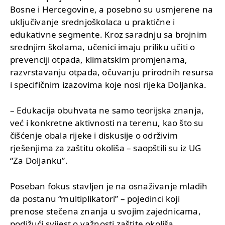
Bosne i Hercegovine, a posebno su usmjerene na
uključivanje srednjoškolaca u praktične i
edukativne segmente. Kroz saradnju sa brojnim
srednjim školama, učenici imaju priliku učiti o
prevenciji otpada, klimatskim promjenama,
razvrstavanju otpada, očuvanju prirodnih resursa
i specifičnim izazovima koje nosi rijeka Doljanka.
– Edukacija obuhvata ne samo teorijska znanja,
već i konkretne aktivnosti na terenu, kao što su
čišćenje obala rijeke i diskusije o održivim
rješenjima za zaštitu okoliša – saopštili su iz UG
“Za Doljanku”.
Poseban fokus stavljen je na osnaživanje mladih
da postanu “multiplikatori” – pojedinci koji
prenose stečena znanja u svojim zajednicama,
podižući svijest o važnosti zaštite okoliša.