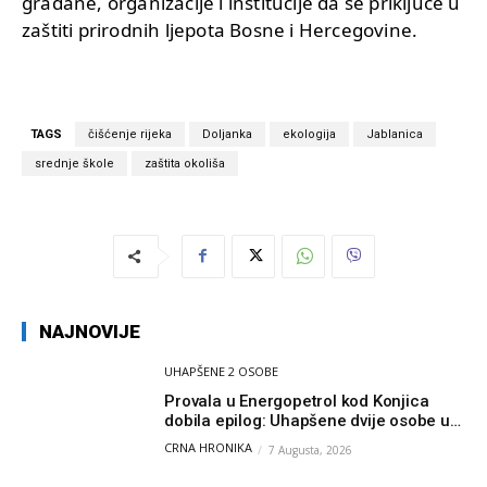
građane, organizacije i institucije da se priključe u
zaštiti prirodnih ljepota Bosne i Hercegovine.
TAGS
čišćenje rijeka
Doljanka
ekologija
Jablanica
srednje škole
zaštita okoliša
NAJNOVIJE
UHAPŠENE 2 OSOBE
Provala u Energopetrol kod Konjica
dobila epilog: Uhapšene dvije osobe u
Čapljini i Jablanici
CRNA HRONIKA
7 Augusta, 2026