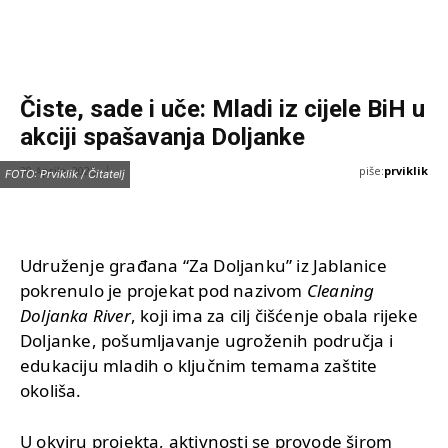
Čiste, sade i uče: Mladi iz cijele BiH u
akciji spašavanja Doljanke
piše:
prviklik
30 Aprila, 2025
FOTO: Prviklik / Čitatelj
Udruženje građana “Za Doljanku” iz Jablanice
pokrenulo je projekat pod nazivom
Cleaning
Doljanka River
, koji ima za cilj čišćenje obala rijeke
Doljanke, pošumljavanje ugroženih područja i
edukaciju mladih o ključnim temama zaštite
okoliša.
U okviru projekta, aktivnosti se provode širom