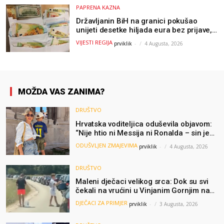
PAPRENA KAZNA
Državljanin BiH na granici pokušao
unijeti desetke hiljada eura bez prijave,
uslijedila “paprena” kazna
VIJESTI REGIJA
prviklik
-
4 Augusta, 2026
MOŽDA VAS ZANIMA?
DRUŠTVO
Hrvatska voditeljica oduševila objavom:
“Nije htio ni Messija ni Ronalda – sin je
želio samo dres Bosne”
ODUŠVLJEN ZMAJEVIMA
prviklik
-
4 Augusta, 2026
DRUŠTVO
Maleni dječaci velikog srca: Dok su svi
čekali na vrućini u Vinjanim Gornjim na
granici, Ljubi i Šime su dijelili vodu
DJEČACI ZA PRIMJER
prviklik
-
3 Augusta, 2026
putnicima