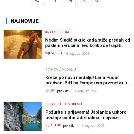
NAJNOVIJE
KRATKI PREDAH
Nedim Sladić otkrio kada stiže predah od
paklenih vrućina: Evo koliko će trajati
osvježenje u BiH
VIJESTI BIH
6 Augusta, 2026
PO NOVU MEDALJU
Kreće po novu medalju! Lana Pudar
predvodi BiH na Evropskom prvenstvu u
Parizu
SPORT
prviklik
-
6 Augusta, 2026
PRIJAVE SU OTVORENE!
Požurite s prijavama! Jablanica uskoro
postaje centar adrenalina i najveće
outdoor avanture ovog ljeta
VIJESTI BIH
prviklik
-
4 Augusta, 2026