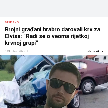
DRUŠTVO
Brojni građani hrabro darovali krv za
Elvisa: “Radi se o veoma rijetkoj
krvnoj grupi”
piše:
prviklik
5 Oktobra, 2025