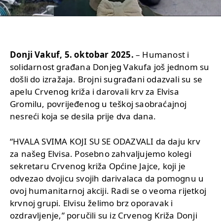
Donji Vakuf, 5. oktobar 2025.
– Humanost i
solidarnost građana Donjeg Vakufa još jednom su
došli do izražaja. Brojni sugrađani odazvali su se
apelu Crvenog križa i darovali krv za Elvisa
Gromilu, povrijeđenog u teškoj saobraćajnoj
nesreći koja se desila prije dva dana.
“HVALA SVIMA KOJI SU SE ODAZVALI da daju krv
za našeg Elvisa. Posebno zahvaljujemo kolegi
sekretaru Crvenog križa Općine Jajce, koji je
odvezao dvojicu svojih darivalaca da pomognu u
ovoj humanitarnoj akciji. Radi se o veoma rijetkoj
krvnoj grupi. Elvisu želimo brz oporavak i
ozdravljenje,” poručili su iz Crvenog Križa Donji