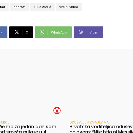
rad
dobrota
Luka Alerić
viralni video
ok
X
WhatsApp
Viber
HEROJ
ODUŠVLJEN ZMAJEVIMA
Đelmo za jedan dan sam
Hrvatska voditeljica odušev
 od smeća prilaze u 4
objavom: “Nije htio ni Messij