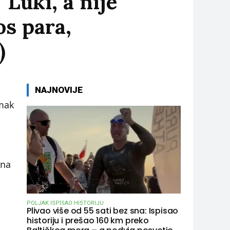
Luki, a nije
os para,
)
NAJNOVIJE
imak
 na
POLJAK ISPISAO HISTORIJU
Plivao više od 55 sati bez sna: Ispisao
historiju i prešao 160 km preko