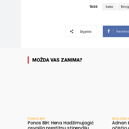
TAGS
baka
Beog
Facebo
Dijeliti
MOŽDA VAS ZANIMA?
PONOS BIH
EKOLOŠKI 
Ponos BiH: Hena Hadžimujagić
Adnan 
osvojila prestižnu stipendiju
očistio