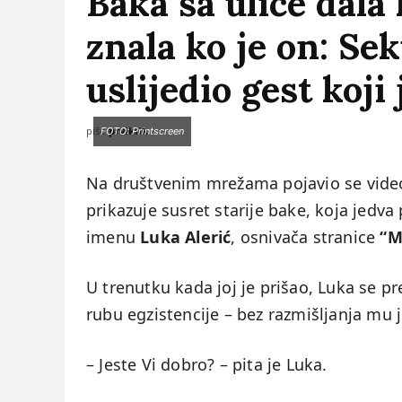
Baka sa ulice dala
znala ko je on: Se
uslijedio gest koji
piše:
prviklik
FOTO: Printscreen
Na društvenim mrežama pojavio se video 
prikazuje susret starije bake, koja jedva 
imenu
Luka Alerić
, osnivača stranice
“M
U trenutku kada joj je prišao, Luka se p
rubu egzistencije – bez razmišljanja mu 
– Jeste Vi dobro? – pita je Luka.