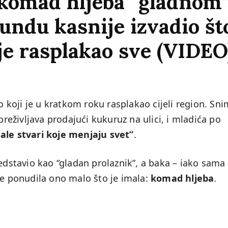
 komad hljeba “gladnom” 
kundu kasnije izvadio št
 je rasplakao sve (VIDEO
koji je u kratkom roku rasplakao cijeli region. Sn
preživljava prodajući kukuruz na ulici, i mladića po
ale stvari koje menjaju svet”
.
redstavio kao “gladan prolaznik”, a baka – iako sama
je ponudila ono malo što je imala:
komad hljeba
.