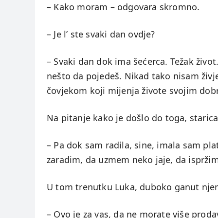
– Kako moram – odgovara skromno.
– Je l’ ste svaki dan ovdje?
– Svaki dan dok ima šećerca. Težak život.
nešto da pojedeš. Nikad tako nisam živjel
čovjekom koji mijenja živote svojim dob
Na pitanje kako je došlo do toga, starica
– Pa dok sam radila, sine, imala sam pla
zaradim, da uzmem neko jaje, da ispržim
U tom trenutku Luka, duboko ganut nje
– Ovo je za vas, da ne morate više proda