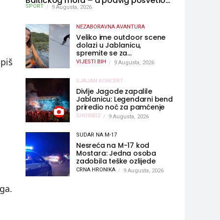
Baltičkog mora – a podvig posvetio
SPORT
djeci oboljeloj od raka
9 Augusta, 2026
NEZABORAVNA AVANTURA
Veliko ime outdoor scene
dolazi u Jablanicu,
spremite se za
nezaboravnu avanturu
upiš
VIJESTI BIH
9 Augusta, 2026
(VIDEO) !
SJAJAN KONCERT
Divlje Jagode zapalile
Jablanicu: Legendarni bend
priredio noć za pamćenje
SHOWBIZ
9 Augusta, 2026
SUDAR NA M-17
Nesreća na M-17 kod
Mostara: Jedna osoba
zadobila teške ozlijede
CRNA HRONIKA
9 Augusta, 2026
 ga.