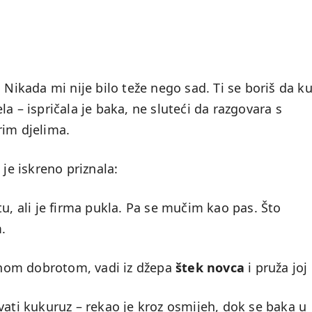
 Nikada mi nije bilo teže nego sad. Ti se boriš da k
a – ispričala je baka, ne sluteći da razgovara s
rim djelima.
 je iskreno priznala:
tu, ali je firma pukla. Pa se mučim kao pas. Što
.
nom dobrotom, vadi iz džepa
štek novca
i pruža joj
vati kukuruz – rekao je kroz osmijeh, dok se baka u