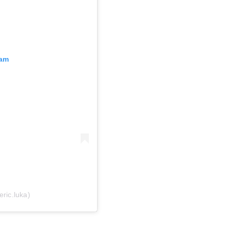
ram
eric.luka)