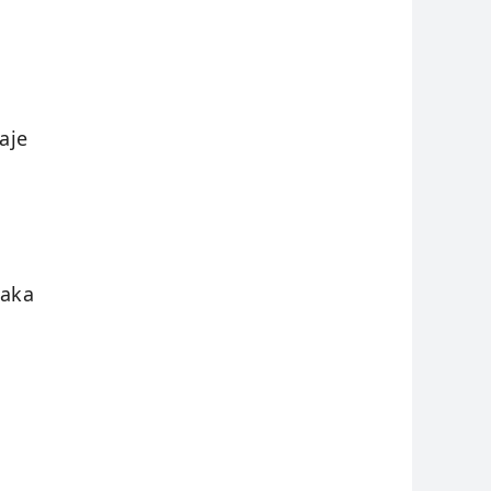
aje
baka
.