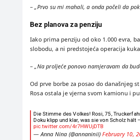
–
„Prvo su mi mahali, a onda počeli da pok
Bez planova za penziju
Iako prima penziju od oko 1.000 evra, ba
slobodu, a ni predstojeća operacija kuka 
–
„Na proljeće ponovo namjeravam da bud
Od prve borbe za posao do današnjeg s
Rosa ostala je vjerna svom kamionu i put
Die Stimme des Volkes! Rosi, 75, Truckerfah
Doku klipp und klar, was sie von Scholz hält 
pic.twitter.com/4r7HWUjDTB
— Anna Nina (@annaninii)
February 10, 