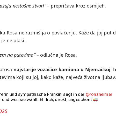
azuju nestašne stvari“
– prepričava kroz osmijeh.
ka Rosa ne razmišlja o povlačenju. Kaže da joj put d
je ne plaši.
em na putevima“
– odlučna je Rosa.
tatusa
najstarije vozačice kamiona u Njemačkoj
, 
evima koji su joj, kako kaže, najveća životna ljubav
rerin und sympathische Fränkin, sagt in der
@ronzheimer
– und wen sie wählt. Ehrlich, direkt, ungeschönt
2025