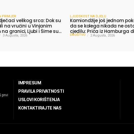
A PRIMJER
LJUDSKOST NA DJELU
dječaci velikog srca: Dok su
Kamiondžije još jednom pok
li na vrućini u Vinjanim
da se kolega nikada ne ost
na granici, Ljubi i Šime su
cjedilu: Priča iz Hamburga d
DRUŠTVO
 vodu putnicima
3 Augusta, 2026
mnoge
2 Augusta, 2026
IMPRESUM
PRAVILA PRIVATNOSTI
 prvi
USLOVI KORIŠTENJA
KONTAKTIRAJTE NAS