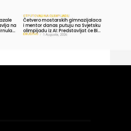
OTPUTOVALI NA OLIMPIJADU
azale
Četvero mostarskih gimnazijalaca
avlja na
i mentor danas putuju na Svjetsku
irnula
olimpijadu iz AI: Predstavljat će BiH
DRUŠTVO
među najboljima na svijetu
1 Augusta, 2026