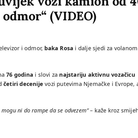
 uvijek vozi kamion od 4
e odmor“ (VIDEO)
elevizor i odmor,
baka Rosa
i dalje sjedi za volanom
ma
76 godina
i slovi za
najstariju aktivnu vozačicu
od
četiri decenije
vozi putevima Njemačke i Evrope, 
 ne mogu ni do rampe da se odvezem“
– kaže kroz smijeh