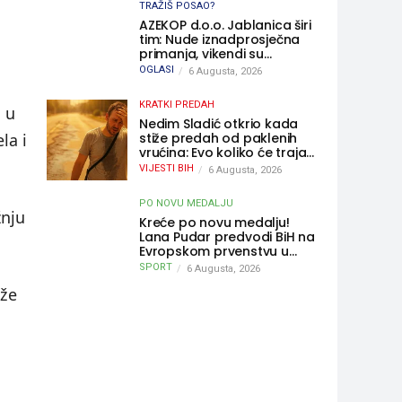
TRAŽIŠ POSAO?
AZEKOP d.o.o. Jablanica širi
tim: Nude iznadprosječna
primanja, vikendi su
slobodni, traži se više
OGLASI
6 Augusta, 2026
radnika
KRATKI PREDAH
 u
Nedim Sladić otkrio kada
stiže predah od paklenih
la i
vrućina: Evo koliko će trajati
osvježenje u BiH
VIJESTI BIH
6 Augusta, 2026
PO NOVU MEDALJU
žnju
Kreće po novu medalju!
Lana Pudar predvodi BiH na
Evropskom prvenstvu u
Parizu
SPORT
6 Augusta, 2026
že