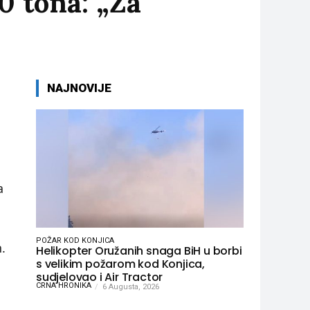
0 tona: „Za
NAJNOVIJE
a
POŽAR KOD KONJICA
.
Helikopter Oružanih snaga BiH u borbi
s velikim požarom kod Konjica,
sudjelovao i Air Tractor
CRNA HRONIKA
6 Augusta, 2026