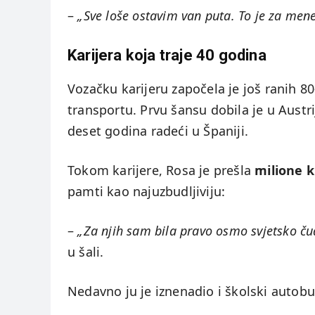
–
„Sve loše ostavim van puta. To je za men
Karijera koja traje 40 godina
Vozačku karijeru započela je još ranih 8
transportu. Prvu šansu dobila je u Austri
deset godina radeći u Španiji.
Tokom karijere, Rosa je prešla
milione 
pamti kao najuzbudljiviju:
–
„Za njih sam bila pravo osmo svjetsko ču
u šali.
Nedavno ju je iznenadio i školski autobu