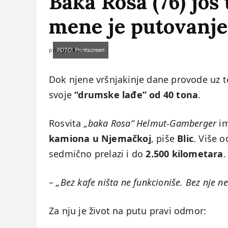
Baka Rosa (76) još
mene je putovanj
piše:
prviklik
FOTO: Printscreen
Dok njene vršnjakinje dane provode uz t
svoje
“drumske lađe” od 40 tona
.
Rosvita
„baka Rosa“ Helmut-Gamberger
i
kamiona u Njemačkoj
, piše
Blic
. Više 
sedmično prelazi i do
2.500 kilometara
.
–
„Bez kafe ništa ne funkcioniše. Bez nje
Za nju je život na putu pravi odmor: