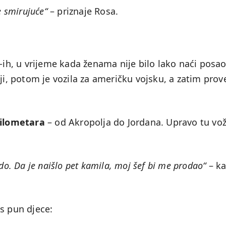
e smirujuće“
– priznaje Rosa.
0-ih, u vrijeme kada ženama nije bilo lako naći posao
ji, potom je vozila za američku vojsku, a zatim prove
kilometara
– od Akropolja do Jordana. Upravo tu vo
do. Da je naišlo pet kamila, moj šef bi me prodao“
– ka
s pun djece: