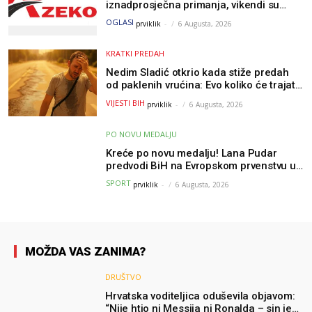
iznadprosječna primanja, vikendi su
slobodni, traži se više radnika
OGLASI
prviklik
-
6 Augusta, 2026
KRATKI PREDAH
Nedim Sladić otkrio kada stiže predah
od paklenih vrućina: Evo koliko će trajati
osvježenje u BiH
VIJESTI BIH
prviklik
-
6 Augusta, 2026
PO NOVU MEDALJU
Kreće po novu medalju! Lana Pudar
predvodi BiH na Evropskom prvenstvu u
Parizu
SPORT
prviklik
-
6 Augusta, 2026
MOŽDA VAS ZANIMA?
DRUŠTVO
Hrvatska voditeljica oduševila objavom:
“Nije htio ni Messija ni Ronalda – sin je