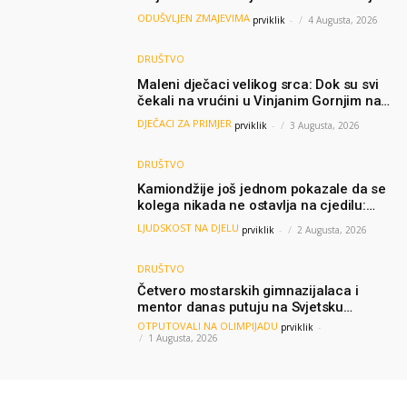
želio samo dres Bosne”
ODUŠVLJEN ZMAJEVIMA
prviklik
-
4 Augusta, 2026
DRUŠTVO
Maleni dječaci velikog srca: Dok su svi
čekali na vrućini u Vinjanim Gornjim na
granici, Ljubi i Šime su dijelili vodu
DJEČACI ZA PRIMJER
prviklik
-
3 Augusta, 2026
putnicima
DRUŠTVO
Kamiondžije još jednom pokazale da se
kolega nikada ne ostavlja na cjedilu:
Priča iz Hamburga dirnula mnoge
LJUDSKOST NA DJELU
prviklik
-
2 Augusta, 2026
DRUŠTVO
Četvero mostarskih gimnazijalaca i
mentor danas putuju na Svjetsku
olimpijadu iz AI: Predstavljat će BiH
OTPUTOVALI NA OLIMPIJADU
prviklik
-
među najboljima na svijetu
1 Augusta, 2026