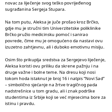
novac za liječenje svog teško povrijeđenog
sugrađanina Sergeja Stupara.
Na tom putu, Aleksa je juče prošao kroz Brčko,
gdje mu je stručni tim Univerzitetske poliklinike
Brčko pružio medicinsku pomoć i sanirao
povrede, čime mu je omogućeno da nastavi ovu
izuzetno zahtjevnu, ali i duboko emotivnu misiju.
Osim što prikuplja sredstva za Sergejevo liječenje,
Aleksa koristi ovu priliku da skrene pažnju i na
druge važne i bolne teme. Na dresu koji nosi
tokom hoda istaknut je broj 16 i natpis “Novi Sad”
– simbolično sjećanje na žrtve tragičnog pada
nadstrešnice u tom gradu, ali i znak podrške
studentima iz Srbije koji se već mjesecima bore za
istinu i pravdu.