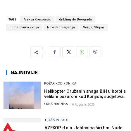
TAGS
Aleksa Kresojević
dribling do Beograda
humanitarna akcija
Novi Sad tragedija
Sergej Stupar
NAJNOVIJE
POŽAR KOD KONJICA
Helikopter Oružanih snaga BiH u borbi s
velikim požarom kod Konjica, sudjelovao
i Air Tractor
CRNA HRONIKA
6 Augusta, 2026
TRAŽIŠ POSAO?
AZEKOP d.o.o. Jablanica širi tim: Nude