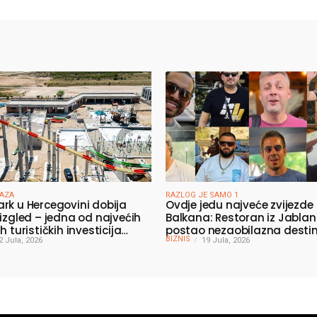
FAZA
RAZLOG JE SAMO 1
rk u Hercegovini dobija
Ovdje jedu najveće zvijezde
 izgled – jedna od najvećih
Balkana: Restoran iz Jablan
h turističkih investicija
postao nezaobilazna destin
BIZNIS
a oko 50 miliona KM
2 Jula, 2026
poznatih, a svi dolaze zbog
19 Jula, 2026
specijaliteta