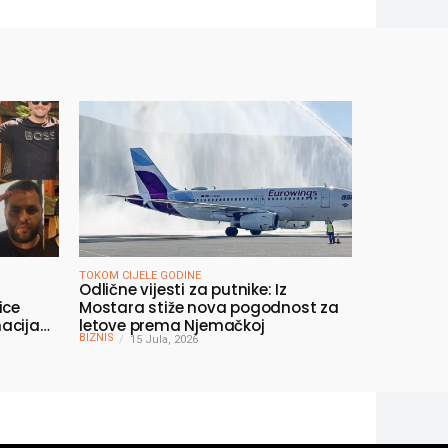
TOKOM CIJELE GODINE
Odlične vijesti za putnike: Iz
ice
Mostara stiže nova pogodnost za
acija
letove prema Njemačkoj
BIZNIS
 jednog
15 Jula, 2026