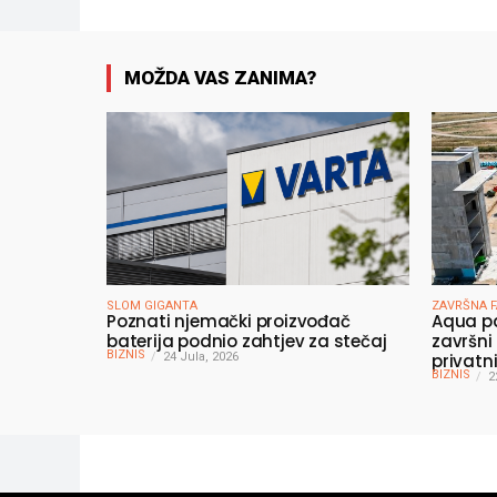
MOŽDA VAS ZANIMA?
SLOM GIGANTA
ZAVRŠNA 
Poznati njemački proizvođač
Aqua pa
baterija podnio zahtjev za stečaj
završni
BIZNIS
24 Jula, 2026
privatni
BIZNIS
vrijedn
2