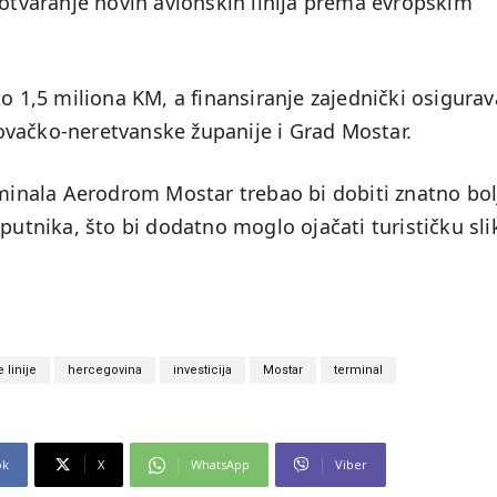
 otvaranje novih avionskih linija prema evropskim
ko 1,5 miliona KM, a finansiranje zajednički osigurav
ovačko-neretvanske županije i Grad Mostar.
inala Aerodrom Mostar trebao bi dobiti znatno bol
 putnika, što bi dodatno moglo ojačati turističku sli
 linije
hercegovina
investicija
Mostar
terminal
ok
X
WhatsApp
Viber