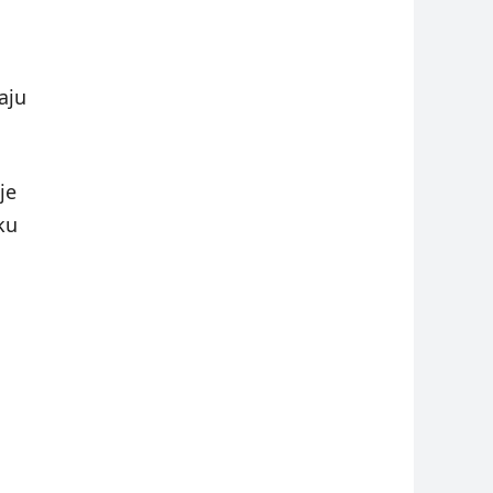
aju
je
ku