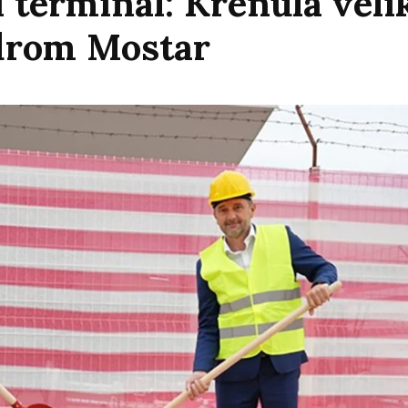
 terminal: Krenula veli
odrom Mostar