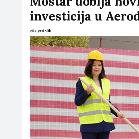
Mostar dobija novi
investicija u Aer
piše:
prviklik