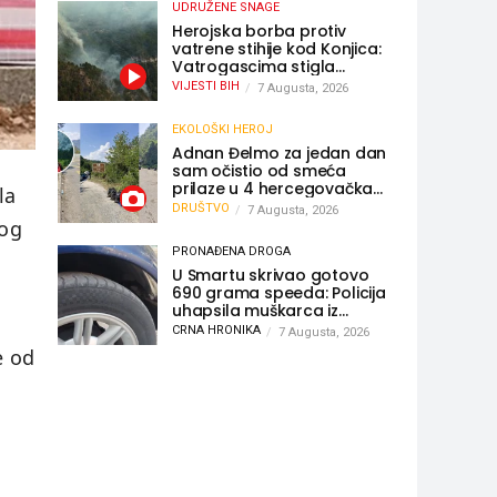
UDRUŽENE SNAGE
Herojska borba protiv
vatrene stihije kod Konjica:
Vatrogascima stigla
pomoć iz Sarajeva,
VIJESTI BIH
7 Augusta, 2026
helikopteri i Air Tractori
udružili snage
EKOLOŠKI HEROJ
Adnan Đelmo za jedan dan
sam očistio od smeća
prilaze u 4 hercegovačka
la
grada: “Danas nisam čistio
DRUŠTVO
7 Augusta, 2026
samo smeće, čistio sam
kog
sliku o nama”
PRONAĐENA DROGA
U Smartu skrivao gotovo
690 grama speeda: Policija
uhapsila muškarca iz
Hercegovine
CRNA HRONIKA
7 Augusta, 2026
e od