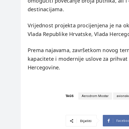
omogućiti povećanje broja putnika, ali i
destinacijama.
Vrijednost projekta procijenjena je na o
Vlada Republike Hrvatske, Vlada Herceg
Prema najavama, završetkom novog term
kapacitete i modernije uslove za prihvat
Hercegovine.
TAGS
Aerodrom Mostar
avionske
Facebo
Dijeliti