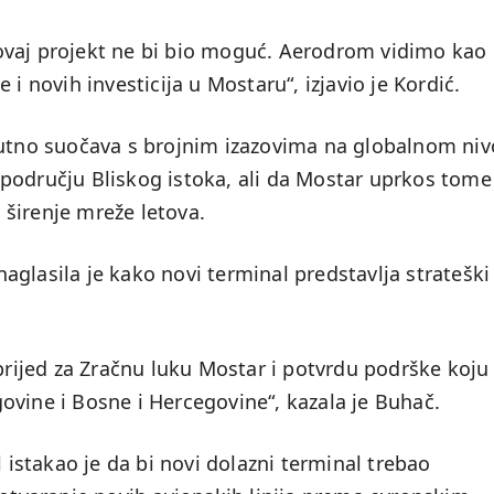
ovaj projekt ne bi bio moguć. Aerodrom vidimo kao
i novih investicija u Mostaru“, izjavio je Kordić.
nutno suočava s brojnim izazovima na globalnom niv
području Bliskog istoka, ali da Mostar uprkos tome
i širenje mreže letova.
glasila je kako novi terminal predstavlja strateški
aprijed za Zračnu luku Mostar i potvrdu podrške koju
ovine i Bosne i Hercegovine“, kazala je Buhač.
stakao je da bi novi dolazni terminal trebao