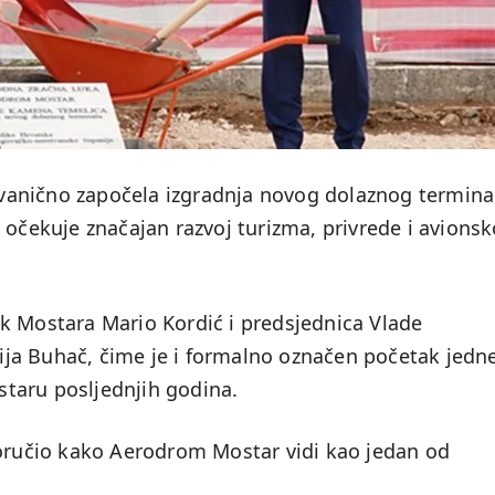
anično započela izgradnja novog dolaznog termina
 očekuje značajan razvoj turizma, privrede i avions
k Mostara Mario Kordić i predsjednica Vlade
ja Buhač, čime je i formalno označen početak jedn
ostaru posljednjih godina.
poručio kako Aerodrom Mostar vidi kao jedan od