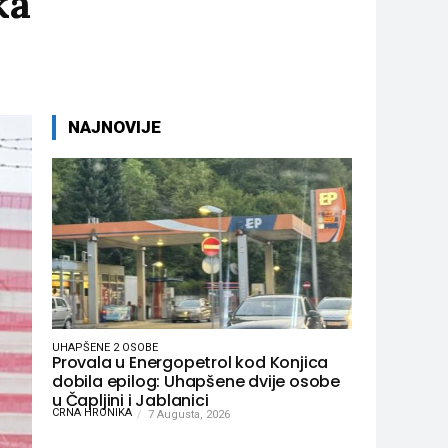
ka
NAJNOVIJE
UHAPŠENE 2 OSOBE
Provala u Energopetrol kod Konjica
dobila epilog: Uhapšene dvije osobe
u Čapljini i Jablanici
CRNA HRONIKA
7 Augusta, 2026