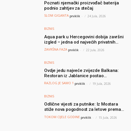
Poznati njemački proizvođač baterija
podnio zahtjev za stečaj
SLOM GIGANTA
prviklik
-
24 Jula, 2026
BIZNIS
Aqua park u Hercegovini dobija završni
izgled – jedna od najvećih privatnih
turističkih investicija vrijedna oko 50
ZAVRŠNA FAZA
prviklik
-
22 Jula, 2026
miliona KM
BIZNIS
Ovdje jedu najveće zvijezde Balkana:
Restoran iz Jablanice postao
nezaobilazna destinacija poznatih, a svi
RAZLOG JE SAMO 1
prviklik
-
19 Jula, 2026
dolaze zbog jednog specijaliteta
BIZNIS
Odlične vijesti za putnike: Iz Mostara
stiže nova pogodnost za letove prema
Njemačkoj
TOKOM CIJELE GODINE
prviklik
-
15 Jula, 2026