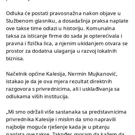
Odluka će postati pravosnažna nakon objave u
Službenom glasniku, a dosadašnja praksa naplate
ove takse time odlazi u historiju. Komunalna
taksa za isticanje firme do sada je opterećivala i
pravna i fizička lica, a njenim ukidanjem otvara se
prostor za dodatna ulaganja u razvoj lokalnih
biznisa.
Načelnik općine Kalesija, Nermin Mujkanović,
istakao je da je ova mjera rezultat direktnih
razgovora s privrednicima, ali i usklađivanja sa
odlukama viših institucija.
„Mi smo održali više sastanaka sa predstavnicima
privrednika Kalesije i mislim da smo napravili
najbolje moguće rješenje kada je u pitanju
naplata ove takse. Također, moram da kažem da