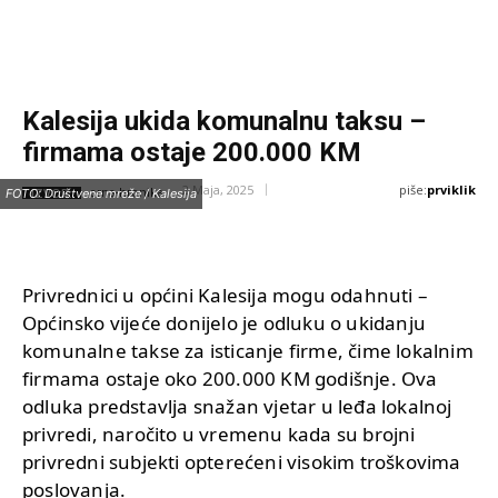
Kalesija ukida komunalnu taksu –
firmama ostaje 200.000 KM
piše:
prviklik
2 Maja, 2025
IZVOR:
FOTO: Društvene mreže / Kalesija
crna-hronika
Privrednici u općini Kalesija mogu odahnuti –
Općinsko vijeće donijelo je odluku o ukidanju
komunalne takse za isticanje firme, čime lokalnim
firmama ostaje oko 200.000 KM godišnje. Ova
odluka predstavlja snažan vjetar u leđa lokalnoj
privredi, naročito u vremenu kada su brojni
privredni subjekti opterećeni visokim troškovima
poslovanja.