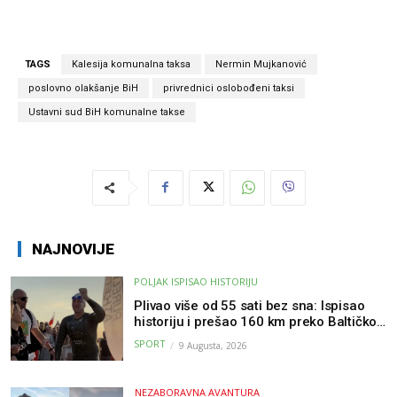
TAGS
Kalesija komunalna taksa
Nermin Mujkanović
poslovno olakšanje BiH
privrednici oslobođeni taksi
Ustavni sud BiH komunalne takse
NAJNOVIJE
POLJAK ISPISAO HISTORIJU
Plivao više od 55 sati bez sna: Ispisao
historiju i prešao 160 km preko Baltičkog
mora – a podvig posvetio djeci oboljeloj
SPORT
9 Augusta, 2026
od raka
NEZABORAVNA AVANTURA