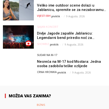
Veliko ime outdoor scene dolazi u
Jablanicu, spremite se za nezaboravnu
avanturu (VIDEO) !
VIJESTI BIH
prviklik
-
9 Augusta, 2026
SJAJAN KONCERT
Divlje Jagode zapalile Jablanicu:
Legendarni bend priredio noć za
pamćenje
SHOWBIZ
prviklik
-
9 Augusta, 2026
SUDAR NA M-17
Nesreća na M-17 kod Mostara: Jedna
osoba zadobila teške ozlijede
CRNA HRONIKA
prviklik
-
9 Augusta, 2026
MOŽDA VAS ZANIMA?
BIZNIS