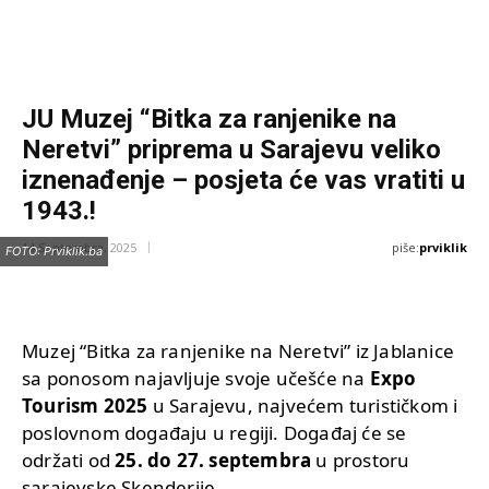
JU Muzej “Bitka za ranjenike na
Neretvi” priprema u Sarajevu veliko
iznenađenje – posjeta će vas vratiti u
1943.!
piše:
prviklik
14 Septembra, 2025
FOTO: Prviklik.ba
Muzej “Bitka za ranjenike na Neretvi” iz Jablanice
sa ponosom najavljuje svoje učešće na
Expo
Tourism 2025
u Sarajevu, najvećem turističkom i
poslovnom događaju u regiji. Događaj će se
održati od
25. do 27. septembra
u prostoru
sarajevske Skenderije.