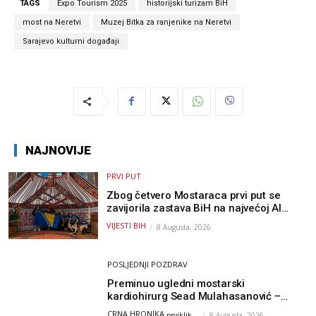
TAGS
Expo Tourism 2025
historijski turizam BiH
most na Neretvi
Muzej Bitka za ranjenike na Neretvi
Sarajevo kulturni događaji
NAJNOVIJE
PRVI PUT
Zbog četvero Mostaraca prvi put se
zavijorila zastava BiH na najvećoj AI
olimpijadi, a sada je njihov mentor
VIJESTI BIH
8 Augusta, 2026
postao član komiteta Međunarodne
olimpijade iz...
POSLJEDNJI POZDRAV
Preminuo ugledni mostarski
kardiohirurg Sead Mulahasanović –
kolege uputile emotivnu oproštajnu
CRNA HRONIKA
prviklik
-
8 Augusta, 2026