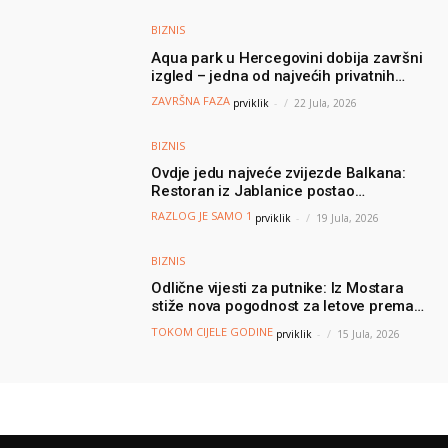
BIZNIS
Aqua park u Hercegovini dobija završni
izgled – jedna od najvećih privatnih
turističkih investicija vrijedna oko 50
ZAVRŠNA FAZA
prviklik
-
22 Jula, 2026
miliona KM
BIZNIS
Ovdje jedu najveće zvijezde Balkana:
Restoran iz Jablanice postao
nezaobilazna destinacija poznatih, a svi
RAZLOG JE SAMO 1
prviklik
-
19 Jula, 2026
dolaze zbog jednog specijaliteta
BIZNIS
Odlične vijesti za putnike: Iz Mostara
stiže nova pogodnost za letove prema
Njemačkoj
TOKOM CIJELE GODINE
prviklik
-
15 Jula, 2026