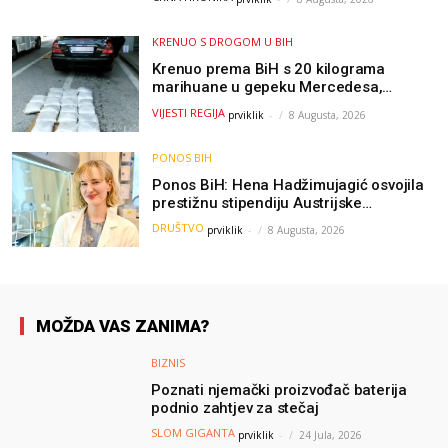
poruku
KRENUO S DROGOM U BIH
Krenuo prema BiH s 20 kilograma
marihuane u gepeku Mercedesa,
policija ga uhapsila na granici
VIJESTI REGIJA
prviklik
-
8 Augusta, 2026
PONOS BIH
Ponos BiH: Hena Hadžimujagić osvojila
prestižnu stipendiju Austrijske
akademije nauka, njeno istraživanje
DRUŠTVO
prviklik
-
8 Augusta, 2026
moglo bi pomoći djeci širom svijeta
MOŽDA VAS ZANIMA?
BIZNIS
Poznati njemački proizvođač baterija
podnio zahtjev za stečaj
SLOM GIGANTA
prviklik
-
24 Jula, 2026