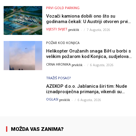
PRVI GOLD PARKING
Vozači kamiona dobili ono što su
godinama čekali: U Austriji otvoren prvi
GOLD sigurni parking
VIJESTI SVIJET
prviklik
-
7 Augusta, 2026
POŽAR KOD KONJICA
Helikopter Oružanih snaga BiH u borbi s
velikim požarom kod Konjica, sudjelovao
i Air Tractor
CRNA HRONIKA
prviklik
-
6 Augusta, 2026
TRAŽIŠ POSAO?
AZEKOP d.o.o. Jablanica širi tim: Nude
iznadprosječna primanja, vikendi su
slobodni, traži se više radnika
OGLASI
prviklik
-
6 Augusta, 2026
MOŽDA VAS ZANIMA?