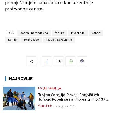
premještanjem kapaciteta u konkurentnije
proizvodne centre.
TAGS
bosna i hercegovina
fabrika
investicije
Japan
Konjic
Tennessee
Tsubaki-Nakashima
NAJNOVIJE
USPJEH SARAJLIJA
Trojica Sarajlija “osvojili” najviši vrh
Turske: Popeli se na impresivnih 5.137
metara
VIJESTI BIH
7 Augusta, 2026