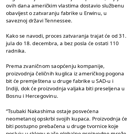
ovih dana američkim vlastima dostavio službenu
obavijest o zatvaranju fabrike u Erwinu, u
saveznoj državi Tennessee.
Kako se navodi, proces zatvaranja trajat će od 31.
jula do 18. decembra, a bez posla će ostati 110
radnika.
Prema zvaničnom saopćenju kompanije,
proizvodnja čeličnih kuglica iz američkog pogona
bit će premještena u druge fabrike u SAD-u i
Indiji, dok će proizvodnja valjaka biti preseljena u
Bosnu i Hercegovinu.
“Tsubaki Nakashima ostaje posvećena
neometanoj opskrbi svojih kupaca. Proizvodnja će
biti postupno prebačena u druge tvornice koje
posluju u sklopu naše globalne proizvodne mreže