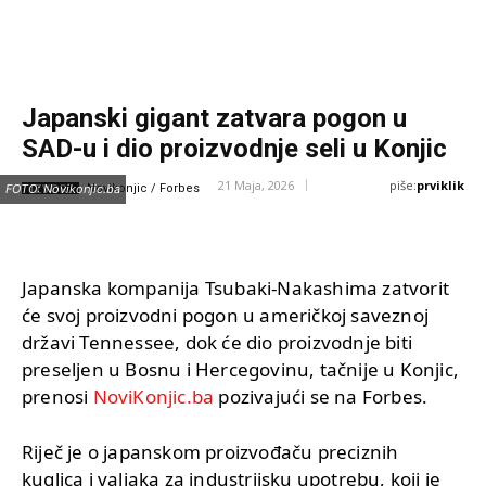
Japanski gigant zatvara pogon u
SAD-u i dio proizvodnje seli u Konjic
piše:
prviklik
21 Maja, 2026
IZVOR:
FOTO: Novikonjic.ba
Novikonjic / Forbes
Japanska kompanija Tsubaki-Nakashima zatvorit
će svoj proizvodni pogon u američkoj saveznoj
državi Tennessee, dok će dio proizvodnje biti
preseljen u Bosnu i Hercegovinu, tačnije u Konjic,
prenosi
NoviKonjic.ba
pozivajući se na Forbes.
Riječ je o japanskom proizvođaču preciznih
kuglica i valjaka za industrijsku upotrebu, koji je