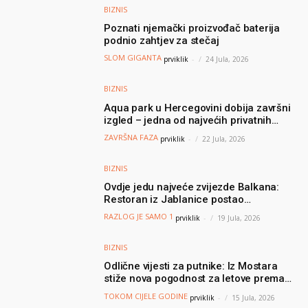
BIZNIS
Poznati njemački proizvođač baterija
podnio zahtjev za stečaj
SLOM GIGANTA
prviklik
-
24 Jula, 2026
BIZNIS
Aqua park u Hercegovini dobija završni
izgled – jedna od najvećih privatnih
turističkih investicija vrijedna oko 50
ZAVRŠNA FAZA
prviklik
-
22 Jula, 2026
miliona KM
BIZNIS
Ovdje jedu najveće zvijezde Balkana:
Restoran iz Jablanice postao
nezaobilazna destinacija poznatih, a svi
RAZLOG JE SAMO 1
prviklik
-
19 Jula, 2026
dolaze zbog jednog specijaliteta
BIZNIS
Odlične vijesti za putnike: Iz Mostara
stiže nova pogodnost za letove prema
Njemačkoj
TOKOM CIJELE GODINE
prviklik
-
15 Jula, 2026