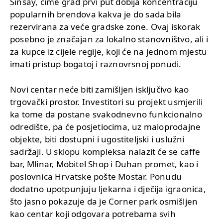
Sinsay, čime grad prvi put dobija koncentraciju
popularnih brendova kakva je do sada bila
rezervirana za veće gradske zone. Ovaj iskorak
posebno je značajan za lokalno stanovništvo, ali i
za kupce iz cijele regije, koji će na jednom mjestu
imati pristup bogatoj i raznovrsnoj ponudi.
Novi centar neće biti zamišljen isključivo kao
trgovački prostor. Investitori su projekt usmjerili
ka tome da postane svakodnevno funkcionalno
odredište, pa će posjetiocima, uz maloprodajne
objekte, biti dostupni i ugostiteljski i uslužni
sadržaji. U sklopu kompleksa nalazit će se caffe
bar, Mlinar, Mobitel Shop i Duhan promet, kao i
poslovnica Hrvatske pošte Mostar. Ponudu
dodatno upotpunjuju ljekarna i dječija igraonica,
što jasno pokazuje da je Corner park osmišljen
kao centar koji odgovara potrebama svih