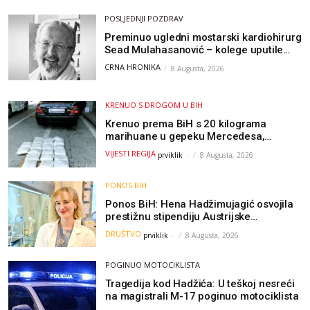
POSLJEDNJI POZDRAV
Preminuo ugledni mostarski kardiohirurg
Sead Mulahasanović – kolege uputile
emotivnu oproštajnu poruku
CRNA HRONIKA
8 Augusta, 2026
KRENUO S DROGOM U BIH
Krenuo prema BiH s 20 kilograma
marihuane u gepeku Mercedesa,
policija ga uhapsila na granici
VIJESTI REGIJA
prviklik
-
8 Augusta, 2026
PONOS BIH
Ponos BiH: Hena Hadžimujagić osvojila
prestižnu stipendiju Austrijske
akademije nauka, njeno istraživanje
DRUŠTVO
prviklik
-
8 Augusta, 2026
moglo bi pomoći djeci širom svijeta
POGINUO MOTOCIKLISTA
Tragedija kod Hadžića: U teškoj nesreći
na magistrali M-17 poginuo motociklista