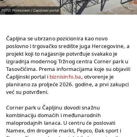
FOTO: Printscreen / Capljinski portal
Čapljina se ubrzano pozicionira kao novo
poslovno i trgovačko središte juga Hercegovine, a
projekt koji to najjasnije potvrđuje svakako je
izgradnja modernog Tržnog centra Corner park u
Tasovčićima. Prema informacijama koje su objavili
Čapljinski portal i
biznisinfo.ba
, otvorenje je
planirano za proljeće 2026. godine, a prvi zakupci
već su potvrđeni.
Corner park u Čapljinu dovodi snažnu
kombinaciju domaćih i međunarodnih
maloprodajnih lanaca. U centru će poslovati
Namex, dm drogerie markt, Pepco, Đak sport i