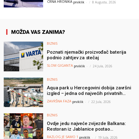
CRNA HRONIKA
prviklik
-
8 Augusta, 2026
MOŽDA VAS ZANIMA?
BIZNIS
Poznati njemački proizvođač baterija
podnio zahtjev za stečaj
SLOM GIGANTA
prviklik
-
24 Jula, 2026
BIZNIS
Aqua park u Hercegovini dobija završni
izgled – jedna od najvećih privatnih
turističkih investicija vrijedna oko 50
ZAVRŠNA FAZA
prviklik
-
22 Jula, 2026
miliona KM
BIZNIS
Ovdje jedu najveće zvijezde Balkana:
Restoran iz Jablanice postao
nezaobilazna destinacija poznatih, a svi
RAZLOG JE SAMO 1
prviklik
-
19 Jula, 2026