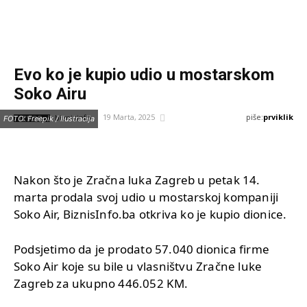
Evo ko je kupio udio u mostarskom
Soko Airu
piše:
prviklik
19 Marta, 2025
IZVOR:
FOTO: Freepik / Ilustracija
biznisinfo
Nakon što je Zračna luka Zagreb u petak 14.
marta prodala svoj udio u mostarskoj kompaniji
Soko Air, BiznisInfo.ba otkriva ko je kupio dionice.
Podsjetimo da je prodato 57.040 dionica firme
Soko Air koje su bile u vlasništvu Zračne luke
Zagreb za ukupno 446.052 KM.