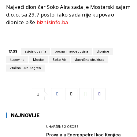
Najveći dioničar Soko Aira sada je Mostarski sajam
d.o.o. sa 29,7 posto, iako sada nije kupovao
dionice piše
biznisinfo.ba
TAGS
avioindustrija
bosna i hercegovina
dionice
kupovina
Mostar
Soko Air
vlasnička struktura
Zračna luka Zagreb
NAJNOVIJE
UHAPŠENE 2 OSOBE
Provala u Energopetrol kod Konjica