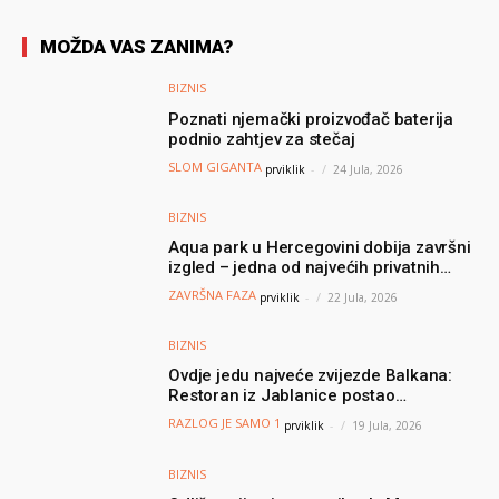
MOŽDA VAS ZANIMA?
BIZNIS
Poznati njemački proizvođač baterija
podnio zahtjev za stečaj
SLOM GIGANTA
prviklik
-
24 Jula, 2026
BIZNIS
Aqua park u Hercegovini dobija završni
izgled – jedna od najvećih privatnih
turističkih investicija vrijedna oko 50
ZAVRŠNA FAZA
prviklik
-
22 Jula, 2026
miliona KM
BIZNIS
Ovdje jedu najveće zvijezde Balkana:
Restoran iz Jablanice postao
nezaobilazna destinacija poznatih, a svi
RAZLOG JE SAMO 1
prviklik
-
19 Jula, 2026
dolaze zbog jednog specijaliteta
BIZNIS