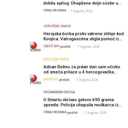
dobila epilog: Uhapšene dvije osobe u
Čapljini i Jablanici
CRNA HRONIKA
7 Augusta, 2026
UDRUŽENE SNAGE
Herojska borba protiv vatrene stihije kod
Konjica: Vatrogascima stigla pomoć iz
Sarajeva, helikopteri i Air Tractori
VIJESTI BIH
prviklik
-
7 Augusta, 2026
udružili snage
EKOLOŠKI HEROJ
Adnan Đelmo za jedan dan sam očistio
od smeća prilaze u 4 hercegovačka
grada: “Danas nisam čistio samo smeće,
DRUŠTVO
prviklik
-
7 Augusta, 2026
čistio sam sliku o nama”
PRONAĐENA DROGA
U Smartu skrivao gotovo 690 grama
speeda: Policija uhapsila muškarca iz
Hercegovine
CRNA HRONIKA
prviklik
-
7 Augusta, 2026