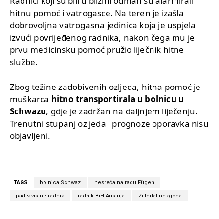
Radnici koji su bili u blizini odmah su alarmirali
hitnu pomoć i vatrogasce. Na teren je izašla
dobrovoljna vatrogasna jedinica koja je uspjela
izvući povrijeđenog radnika, nakon čega mu je
prvu medicinsku pomoć pružio liječnik hitne
službe.
Zbog težine zadobivenih ozljeda, hitna pomoć je
muškarca
hitno transportirala u bolnicu u
Schwazu
, gdje je zadržan na daljnjem liječenju.
Trenutni stupanj ozljeda i prognoze oporavka nisu
objavljeni.
TAGS
bolnica Schwaz
nesreća na radu Fügen
pad s visine radnik
radnik BiH Austrija
Zillertal nezgoda