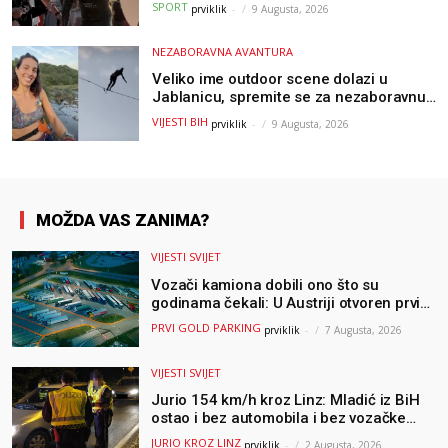
SPORT
prviklik
-
9 Augusta, 2026
od raka
NEZABORAVNA AVANTURA
Veliko ime outdoor scene dolazi u
Jablanicu, spremite se za nezaboravnu
avanturu (VIDEO) !
VIJESTI BIH
prviklik
-
9 Augusta, 2026
MOŽDA VAS ZANIMA?
VIJESTI SVIJET
Vozači kamiona dobili ono što su
godinama čekali: U Austriji otvoren prvi
GOLD sigurni parking
PRVI GOLD PARKING
prviklik
-
7 Augusta, 2026
VIJESTI SVIJET
Jurio 154 km/h kroz Linz: Mladić iz BiH
ostao i bez automobila i bez vozačke
dozvole
JURIO KROZ LINZ
prviklik
-
2 Augusta, 2026