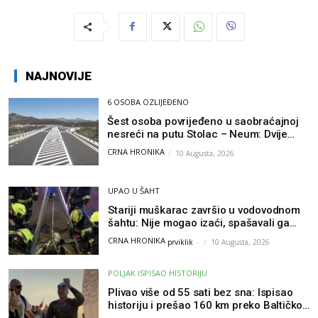
NAJNOVIJE
6 OSOBA OZLIJEĐENO
Šest osoba povrijeđeno u saobraćajnoj
nesreći na putu Stolac – Neum: Dvije
osobe zadobile teške tjelesne povrede
CRNA HRONIKA
10 Augusta, 2026
UPAO U ŠAHT
Stariji muškarac završio u vodovodnom
šahtu: Nije mogao izaći, spašavali ga
vatrogasci
CRNA HRONIKA
prviklik
-
10 Augusta, 2026
POLJAK ISPISAO HISTORIJU
Plivao više od 55 sati bez sna: Ispisao
historiju i prešao 160 km preko Baltičkog
mora – a podvig posvetio djeci oboljeloj