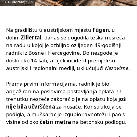
FOTO: Ilustracija / Ai
Na gradilištu u austrijskom mjestu
Fügen
, u
dolini
Zillertal
, danas se dogodila teška nesreća
na radu u kojoj je ozbiljno ozlijeđen 49-godišnji
radnik iz Bosne i Hercegovine. Do nezgode je
došlo oko 14 sati, a cijeli incident prenijeli su
austrijski i regionalni mediji, uključujući
Nezavisne
.
Prema prvim informacijama, radnik je bio
angažiran na poslovima postavljanja oplata. U
trenutku nesreće zakoračio je na oplatu koja
još
nije bila učvršćena
za nosače. Konstrukcija se
podigla, a muškarac je izgubio ravnotežu i pao s
visine od oko
četiri metra
na betonsku podlogu.