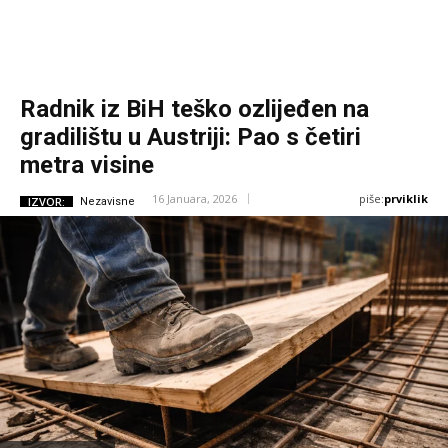
Radnik iz BiH teško ozlijeđen na
gradilištu u Austriji: Pao s četiri
metra visine
piše:
prviklik
16 Januara, 2026
IZVOR:
Nezavisne