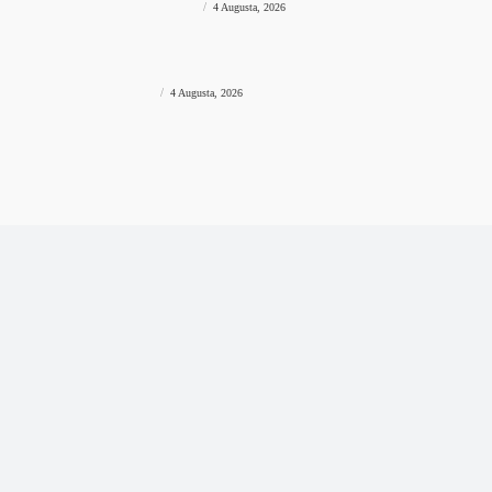
PRIJAVE SU OTVORENE!
prviklik
-
4 Augusta, 2026
VIJESTI BIH
Drama uoči Vučićevog dolaska u Bugojno: Muškarci se
predstavili kao osiguranje pa pobjegli u šumu
NA QUADOVIMA
prviklik
-
4 Augusta, 2026
Impresum
Pravila privatnosti
Uslovi korištenja
Kontaktirajte nas
© Newspaper WordPress Theme by TagDiv