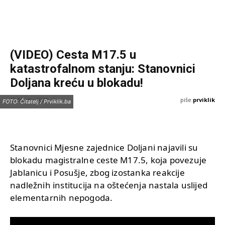
(VIDEO) Cesta M17.5 u
katastrofalnom stanju: Stanovnici
Doljana kreću u blokadu!
piše:
prviklik
13 Marta, 2025
FOTO: Čitatelj / Prviklik.ba
Stanovnici Mjesne zajednice Doljani najavili su
blokadu magistralne ceste M17.5, koja povezuje
Jablanicu i Posušje, zbog izostanka reakcije
nadležnih institucija na oštećenja nastala uslijed
elementarnih nepogoda.