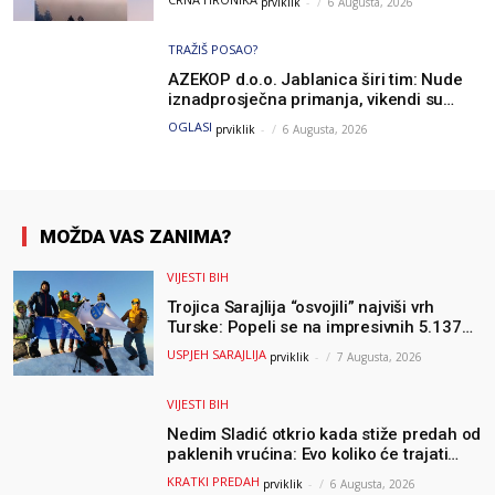
prviklik
-
6 Augusta, 2026
TRAŽIŠ POSAO?
AZEKOP d.o.o. Jablanica širi tim: Nude
iznadprosječna primanja, vikendi su
slobodni, traži se više radnika
OGLASI
prviklik
-
6 Augusta, 2026
MOŽDA VAS ZANIMA?
VIJESTI BIH
Trojica Sarajlija “osvojili” najviši vrh
Turske: Popeli se na impresivnih 5.137
metara
USPJEH SARAJLIJA
prviklik
-
7 Augusta, 2026
VIJESTI BIH
Nedim Sladić otkrio kada stiže predah od
paklenih vrućina: Evo koliko će trajati
osvježenje u BiH
KRATKI PREDAH
prviklik
-
6 Augusta, 2026