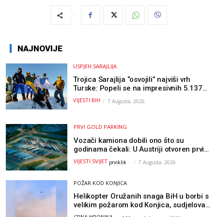
NAJNOVIJE
USPJEH SARAJLIJA
Trojica Sarajlija “osvojili” najviši vrh
Turske: Popeli se na impresivnih 5.137
metara
VIJESTI BIH
7 Augusta, 2026
PRVI GOLD PARKING
Vozači kamiona dobili ono što su
godinama čekali: U Austriji otvoren prvi
GOLD sigurni parking
VIJESTI SVIJET
prviklik
-
7 Augusta, 2026
POŽAR KOD KONJICA
Helikopter Oružanih snaga BiH u borbi s
velikim požarom kod Konjica, sudjelovao
i Air Tractor
CRNA HRONIKA