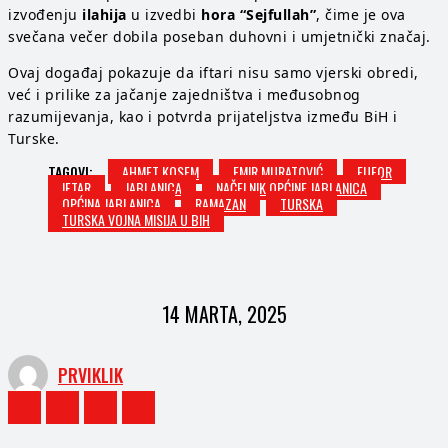
izvođenju
ilahija
u izvedbi
hora “Sejfullah”
, čime je ova
svečana večer dobila poseban duhovni i umjetnički značaj.
Ovaj događaj pokazuje da iftari nisu samo vjerski obredi,
već i prilike za jačanje zajedništva i međusobnog
razumijevanja, kao i potvrda prijateljstva između BiH i
Turske.
TAGOVI:
AHMET KOSEM
EMIR MURATOVIĆ
EUFOR
IFTAR
JABLANICA
NAČELNIK OPĆINE JABLANICA
OPĆINA JABLANICA
RAMAZAN
TURSKA
TURSKA VOJNA MISIJA U BIH
14 MARTA, 2025
PRVIKLIK