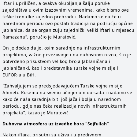
iftar i upriličen, a ovakva okupljanja šalju poruke
zajedništva u ovim izazovnim vremenima, kako bismo ove
teške trenutke zajedno prebrodili. Nadamo se da će u
narednom periodu ovo postati tradicija na području općine
Jablanica, da se organizuju zajednički veliki iftari u mjesecu
Ramazanu”, poručio je Muratović.
On je dodao da je, osim saradnje na infrastrukturnim
projektima, važno povezivanje i na duhovnom nivou, što je i
potvrđeno prisustvom velikog broja Jablaničana i
Jablaničanki, kao i predstavnika Turske vojne misije i
EUFOR-a u BiH.
“Zahvaljujem se predsjedavajućem Turske vojne misije
Ahmetu Kosemu na svemu učinjenom do sada i nadamo se
kako će naša saradnja biti još jača i bolja u narednom
periodu, gdje nas čeka realizacija novih infrastrukturnih
projekata”, kazao je Muratović.
Duhovna atmosfera uz izvedbe hora “Sejfullah”
Nakon iftara, prisutni su uživali u predivnom