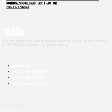
KONJICA, SUDJELOVAO I AIR TRACTOR
CRNA HRONIKA
Nezavisni informativni portal u službi svih građana. Vaš prvi klik do informacija !
IMATE PRIČU? Kontaktirajte nas : info@prviklik.ba
IMPRESUM
PRAVILA PRIVATNOSTI
USLOVI KORIŠTENJA
KONTAKTIRAJTE NAS
© PRVIKLIK 2024