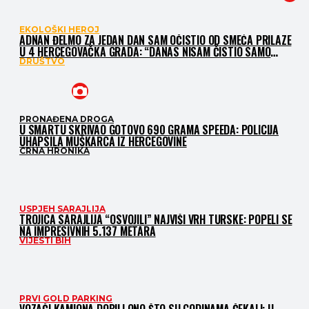
EKOLOŠKI HEROJ
ADNAN ĐELMO ZA JEDAN DAN SAM OČISTIO OD SMEĆA PRILAZE
U 4 HERCEGOVAČKA GRADA: “DANAS NISAM ČISTIO SAMO
SMEĆE, ČISTIO SAM SLIKU O NAMA”
DRUŠTVO
PRONAĐENA DROGA
U SMARTU SKRIVAO GOTOVO 690 GRAMA SPEEDA: POLICIJA
UHAPSILA MUŠKARCA IZ HERCEGOVINE
CRNA HRONIKA
USPJEH SARAJLIJA
TROJICA SARAJLIJA “OSVOJILI” NAJVIŠI VRH TURSKE: POPELI SE
NA IMPRESIVNIH 5.137 METARA
VIJESTI BIH
PRVI GOLD PARKING