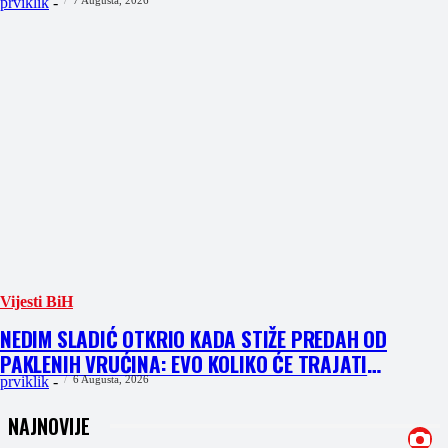
prviklik
-
Vijesti BiH
NEDIM SLADIĆ OTKRIO KADA STIŽE PREDAH OD
PAKLENIH VRUĆINA: EVO KOLIKO ĆE TRAJATI
OSVJEŽENJE U BIH
prviklik
-
6 Augusta, 2026
NAJNOVIJE