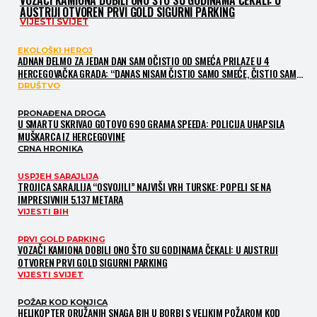
VOZAČI KAMIONA DOBILI ONO ŠTO SU GODINAMA ČEKALI: U
AUSTRIJI OTVOREN PRVI GOLD SIGURNI PARKING
VIJESTI SVIJET
EKOLOŠKI HEROJ
ADNAN ĐELMO ZA JEDAN DAN SAM OČISTIO OD SMEĆA PRILAZE U 4
HERCEGOVAČKA GRADA: “DANAS NISAM ČISTIO SAMO SMEĆE, ČISTIO SAM
SLIKU O NAMA”
DRUŠTVO
PRONAĐENA DROGA
U SMARTU SKRIVAO GOTOVO 690 GRAMA SPEEDA: POLICIJA UHAPSILA
MUŠKARCA IZ HERCEGOVINE
CRNA HRONIKA
USPJEH SARAJLIJA
TROJICA SARAJLIJA “OSVOJILI” NAJVIŠI VRH TURSKE: POPELI SE NA
IMPRESIVNIH 5.137 METARA
VIJESTI BIH
PRVI GOLD PARKING
VOZAČI KAMIONA DOBILI ONO ŠTO SU GODINAMA ČEKALI: U AUSTRIJI
OTVOREN PRVI GOLD SIGURNI PARKING
VIJESTI SVIJET
POŽAR KOD KONJICA
HELIKOPTER ORUŽANIH SNAGA BIH U BORBI S VELIKIM POŽAROM KOD