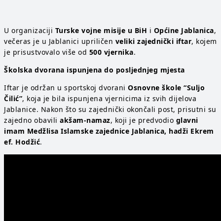
U organizaciji
Turske vojne misije u BiH
i
Općine Jablanica
,
večeras je u Jablanici upriličen
veliki zajednički iftar
, kojem
je prisustvovalo više od
500 vjernika
.
Školska dvorana ispunjena do posljednjeg mjesta
Iftar je održan u sportskoj dvorani
Osnovne škole “Suljo
Čilić”
, koja je bila ispunjena vjernicima iz svih dijelova
Jablanice. Nakon što su zajednički okončali post, prisutni su
zajedno obavili
akšam-namaz
, koji je predvodio
glavni
imam Medžlisa Islamske zajednice Jablanica, hadži Ekrem
ef. Hodžić
.