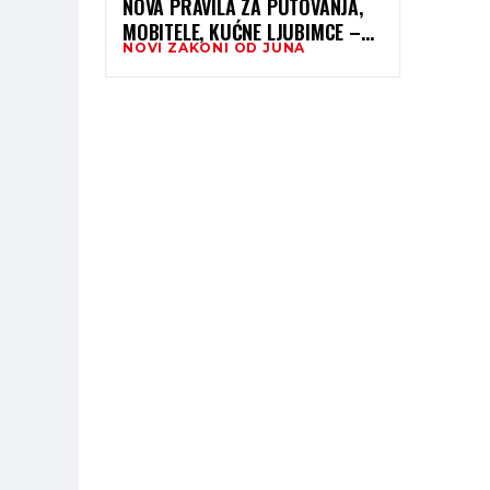
NOVA PRAVILA ZA PUTOVANJA,
MOBITELE, KUĆNE LJUBIMCE –
NOVI ZAKONI OD JUNA
EVO ŠTA SE SVE MIJENJA