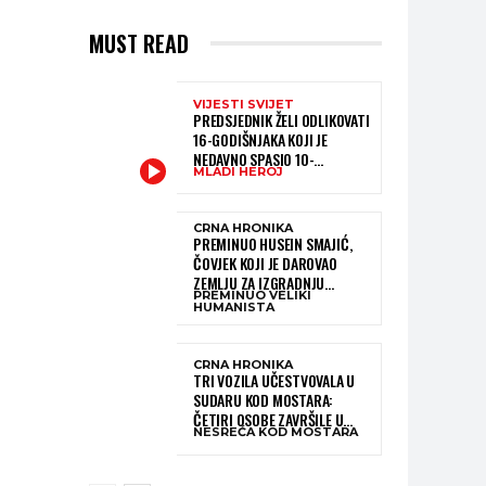
MUST READ
VIJESTI SVIJET
PREDSJEDNIK ŽELI ODLIKOVATI
16-GODIŠNJAKA KOJI JE
NEDAVNO SPASIO 10-
MLADI HEROJ
GODIŠNJEG DJEČAKA IZ
SMRTONOSNIH VALOVA
CRNA HRONIKA
PREMINUO HUSEIN SMAJIĆ,
ČOVJEK KOJI JE DAROVAO
ZEMLJU ZA IZGRADNJU
PREMINUO VELIKI
KATOLIČKE CRKVE U BUGOJNU
HUMANISTA
CRNA HRONIKA
TRI VOZILA UČESTVOVALA U
SUDARU KOD MOSTARA:
ČETIRI OSOBE ZAVRŠILE U
NESREĆA KOD MOSTARA
BOLNICI