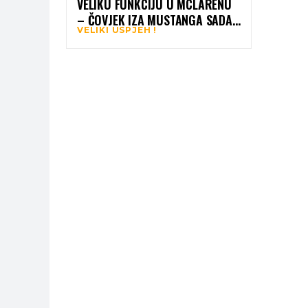
VELIKU FUNKCIJU U MCLARENU
– ČOVJEK IZA MUSTANGA SADA
VELIKI USPJEH !
VODI DIZAJN LEGENDARNOG
BRENDA!