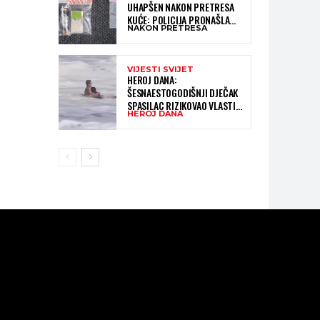
UHAPŠEN NAKON PRETRESA
KUĆE: POLICIJA PRONAŠLA
NAKON PRETRESA
MATERIJU KOJA ASOCIRA NA
HEROIN I PRIBOR ZA
KONZUMACIJU
VIJESTI SVIJET
HEROJ DANA:
ŠESNAESTOGODIŠNJI DJEČAK
SPASILAC RIZIKOVAO VLASTITI
HEROJ DANA
ŽIVOT I IZ OGROMNIH VALOVA
SPASIO 10-GODIŠNJEG
DJEČAKA