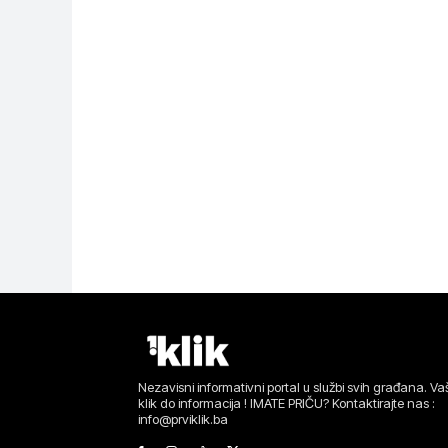
Nezavisni informativni portal u službi svih građana. Vaš
klik do informacija ! IMATE PRIČU? Kontaktirajte nas :
info@prviklik.ba