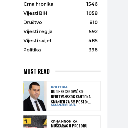
Crna hronika
1546
Vijesti BiH
1058
Društvo
810
Vijesti regija
592
Vijesti svijet
485
Politika
396
MUST READ
POLITIKA
DUG HERCEGOVAČKO-
NERETVANSKOG KANTONA
SMANJEN ZA 5,5 POSTO:
SMANJEN DUG
OBJAVLJENI NAJNOVIJI PODACI
MINISTARSTVA FINANSIJA
CRNA HRONIKA
MUŠKARAC U PROZORU