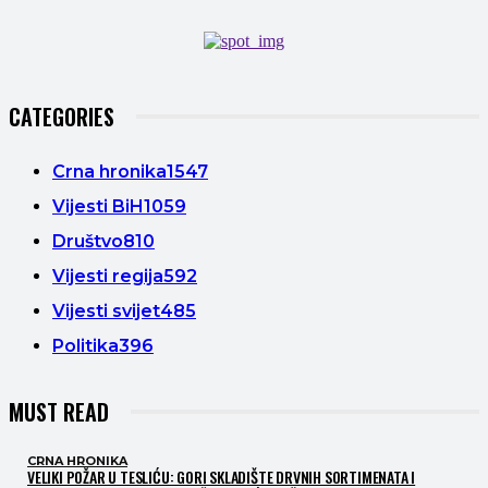
CATEGORIES
Crna hronika
1547
Vijesti BiH
1059
Društvo
810
Vijesti regija
592
Vijesti svijet
485
Politika
396
MUST READ
CRNA HRONIKA
VELIKI POŽAR U TESLIĆU: GORI SKLADIŠTE DRVNIH SORTIMENATA I