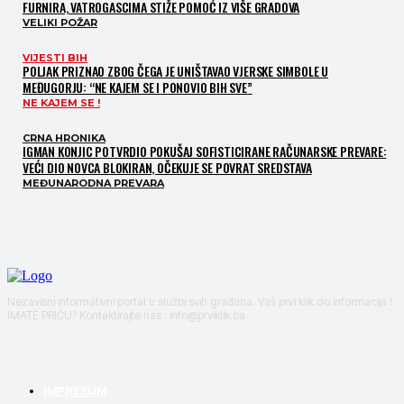
FURNIRA, VATROGASCIMA STIŽE POMOĆ IZ VIŠE GRADOVA
VELIKI POŽAR
VIJESTI BIH
POLJAK PRIZNAO ZBOG ČEGA JE UNIŠTAVAO VJERSKE SIMBOLE U
MEĐUGORJU: “NE KAJEM SE I PONOVIO BIH SVE”
NE KAJEM SE !
CRNA HRONIKA
IGMAN KONJIC POTVRDIO POKUŠAJ SOFISTICIRANE RAČUNARSKE PREVARE:
VEĆI DIO NOVCA BLOKIRAN, OČEKUJE SE POVRAT SREDSTAVA
MEĐUNARODNA PREVARA
Nezavisni informativni portal u službi svih građana. Vaš prvi klik do informacija !
IMATE PRIČU? Kontaktirajte nas : info@prviklik.ba
IMPRESUM