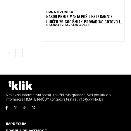
CRNA HRONIKA
NAKON PREUZIMANJA POŠILJKE IZ KANADE
UHIĆEN 29-GODIŠNJAK, PRONAĐENO GOTOVO 12
SKORO 12 KG KONOPLJE
KILOGRAMA KONOPLJE
Nezavisni informativni portal u službi svih građana. Vaš prvi klik do
informacija ! IMATE PRIČU? Kontaktirajte nas : info@prviklik.ba
IMPRESUM
PRAVILA PRIVATNOSTI