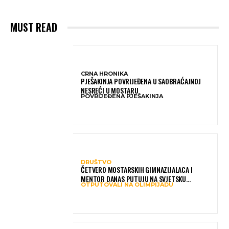
MUST READ
CRNA HRONIKA
PJEŠAKINJA POVRIJEĐENA U SAOBRAĆAJNOJ
NESREĆI U MOSTARU
POVRIJEĐENA PJEŠAKINJA
DRUŠTVO
ČETVERO MOSTARSKIH GIMNAZIJALACA I
MENTOR DANAS PUTUJU NA SVJETSKU
OTPUTOVALI NA OLIMPIJADU
OLIMPIJADU IZ AI: PREDSTAVLJAT ĆE BIH MEĐU
NAJBOLJIMA NA SVIJETU