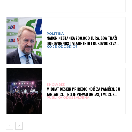
POLITIKA
NAKON NESTANKA 780.000 EURA, SDA TRAŽI
ODGOVORNOST VLADE FBIH I RUKOVODSTVA
KO JE ODOBRIO?
IGMANA
SHOWBIZ
MIDHAT KESKIN PRIREDIO NOĆ ZA PAMĆENJE U
JABLANICI: TRG JE PJEVAO UGLAS, EMOCIJE
PUBLIKA ODUŠEVLJENA
PREPLAVILE RODNI GRAD