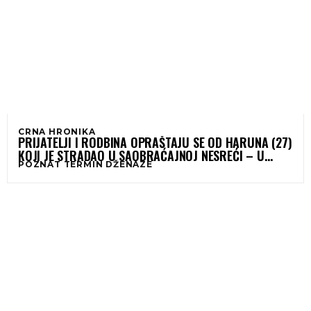
CRNA HRONIKA
PRIJATELJI I RODBINA OPRAŠTAJU SE OD HARUNA (27)
KOJI JE STRADAO U SAOBRAĆAJNOJ NESREĆI – U
POZNAT TERMIN DŽENAZE
UTORAK DŽENAZA