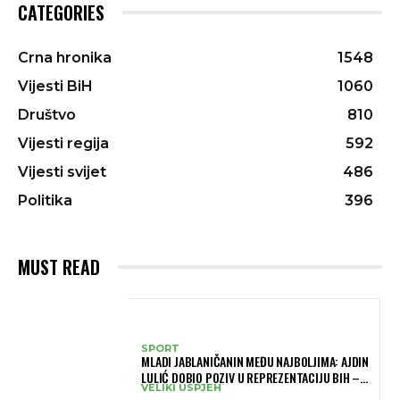
CATEGORIES
Crna hronika
1548
Vijesti BiH
1060
Društvo
810
Vijesti regija
592
Vijesti svijet
486
Politika
396
MUST READ
SPORT
MLADI JABLANIČANIN MEĐU NAJBOLJIMA: AJDIN
LULIĆ DOBIO POZIV U REPREZENTACIJU BIH –
VELIKI USPJEH
BRANIT ĆE BOJE BIH NA SLOVENIA BALL