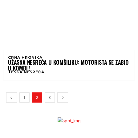
CRNA HRONIKA
UŽASNA NESREĆA U KOMŠILIKU: MOTORISTA SE ZABIO
U KOMBI !
TEŠKA NESREĆA
1
2
3