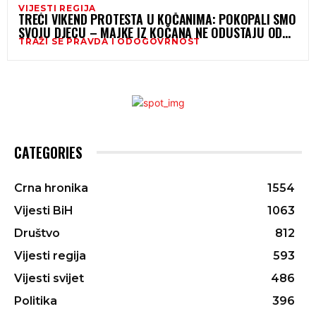
VIJESTI REGIJA
TREĆI VIKEND PROTESTA U KOČANIMA: POKOPALI SMO
SVOJU DJECU – MAJKE IZ KOČANA NE ODUSTAJU OD
TRAŽI SE PRAVDA I ODOGOVRNOST
PRAVDE
CATEGORIES
Crna hronika
1554
Vijesti BiH
1063
Društvo
812
Vijesti regija
593
Vijesti svijet
486
Politika
396