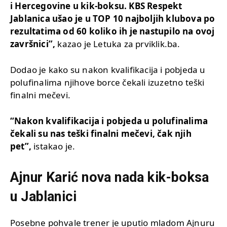
i Hercegovine u kik-boksu. KBS Respekt
Jablanica ušao je u TOP 10 najboljih klubova po
rezultatima od 60 koliko ih je nastupilo na ovoj
završnici”,
kazao je Letuka za prviklik.ba.
Dodao je kako su nakon kvalifikacija i pobjeda u
polufinalima njihove borce čekali izuzetno teški
finalni mečevi.
“Nakon kvalifikacija i pobjeda u polufinalima
čekali su nas teški finalni mečevi, čak njih
pet”,
istakao je.
Ajnur Karić nova nada kik-boksa
u Jablanici
Posebne pohvale trener je uputio mladom Ajnuru