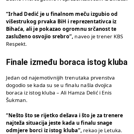
“Irhad Dedić je u finalnom meču izgubio od
višestrukog prvaka BiH i reprezentativca iz
Bihaća, ali je pokazao ogromnu srčanost te
zasluženo osvojio srebro”,
naveo je trener KBS
Respekt.
Finale između boraca istog kluba
Jedan od najemotivnijih trenutaka prvenstva
dogodio se kada su se u finalu našla dvojica
boraca iz istog kluba – Ali Hamza Delić i Enis
Šukman.
“Nešto što se rijetko dešava i što je za trenere
najteža situacija jeste kada u finalu snage
odmjere borci iz istog kluba”,
rekao je Letuka.