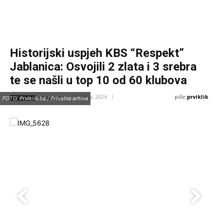
Historijski uspjeh KBS “Respekt”
Jablanica: Osvojili 2 zlata i 3 srebra
te se našli u top 10 od 60 klubova
piše:
prviklik
10 Maja, 2026
IZVOR:
FOTO: Prviklik.ba / Privatna arhiva
prviklik.ba