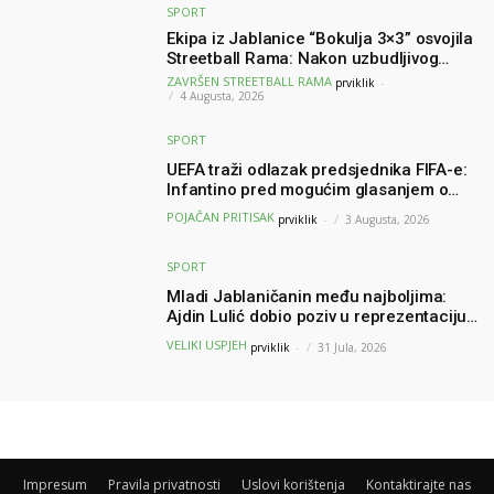
SPORT
Ekipa iz Jablanice “Bokulja 3×3” osvojila
Streetball Rama: Nakon uzbudljivog
finala poznati svi pobjednici turnira
ZAVRŠEN STREETBALL RAMA
prviklik
-
4 Augusta, 2026
SPORT
UEFA traži odlazak predsjednika FIFA-e:
Infantino pred mogućim glasanjem o
nepovjerenju
POJAČAN PRITISAK
prviklik
-
3 Augusta, 2026
SPORT
Mladi Jablaničanin među najboljima:
Ajdin Lulić dobio poziv u reprezentaciju
BiH – branit će boje BiH na Slovenia Ball
VELIKI USPJEH
prviklik
-
31 Jula, 2026
Impresum
Pravila privatnosti
Uslovi korištenja
Kontaktirajte nas