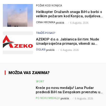
POŽAR KOD KONJICA
Helikopter Oružanih snaga BiH u borbi s
velikim požarom kod Konjica, sudjelovao
i Air Tractor
CRNA HRONIKA
prviklik
-
6 Augusta, 2026
TRAŽIŠ POSAO?
AZEKOP d.o.o. Jablanica širi tim: Nude
iznadprosječna primanja, vikendi su
slobodni, traži se više radnika
OGLASI
prviklik
-
6 Augusta, 2026
MOŽDA VAS ZANIMA?
SPORT
Kreće po novu medalju! Lana Pudar
predvodi BiH na Evropskom prvenstvu u
Parizu
PO NOVU MEDALJU
prviklik
-
6 Augusta, 2026