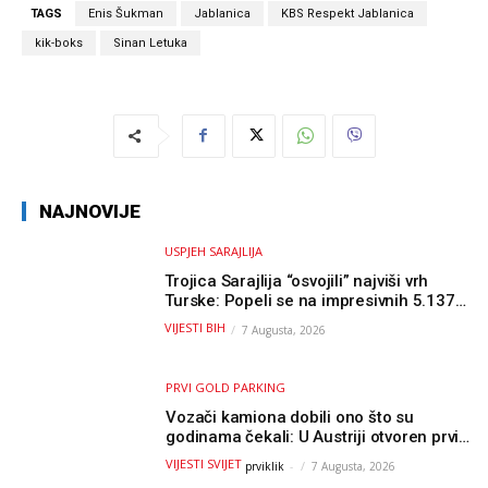
TAGS
Enis Šukman
Jablanica
KBS Respekt Jablanica
kik-boks
Sinan Letuka
NAJNOVIJE
USPJEH SARAJLIJA
Trojica Sarajlija “osvojili” najviši vrh
Turske: Popeli se na impresivnih 5.137
metara
VIJESTI BIH
7 Augusta, 2026
PRVI GOLD PARKING
Vozači kamiona dobili ono što su
godinama čekali: U Austriji otvoren prvi
GOLD sigurni parking
VIJESTI SVIJET
prviklik
-
7 Augusta, 2026