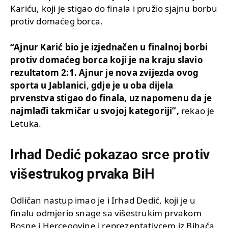
Kariću, koji je stigao do finala i pružio sjajnu borbu
protiv domaćeg borca.
“Ajnur Karić bio je izjednačen u finalnoj borbi
protiv domaćeg borca koji je na kraju slavio
rezultatom 2:1. Ajnur je nova zvijezda ovog
sporta u Jablanici, gdje je u oba dijela
prvenstva stigao do finala, uz napomenu da je
najmlađi takmičar u svojoj kategoriji”,
rekao je
Letuka.
Irhad Dedić pokazao srce protiv
višestrukog prvaka BiH
Odličan nastup imao je i Irhad Dedić, koji je u
finalu odmjerio snage sa višestrukim prvakom
Bosne i Hercegovine i reprezentativcem iz Bihaća.